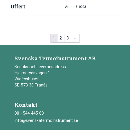
Offert
Art.nr: 510023
1
2
3
→
Svenska Termoinstrument AB
Besöks och leveransadress:
Hjälmarydsvägen 1
Wigénshuset
SE-573 38 Tranås
Kontakt
08 - 544 445 60
info@svenskatermoinstrument.se