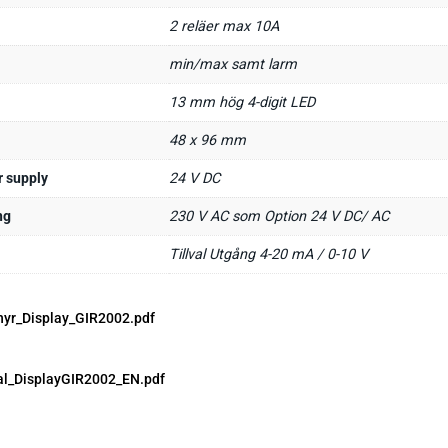
2 reläer max 10A
min/max samt larm
13 mm hög 4-digit LED
48 x 96 mm
r supply
24 V DC
ng
230 V AC som Option 24 V DC/ AC
Tillval Utgång 4-20 mA / 0-10 V
hyr_Display_GIR2002.pdf
l_DisplayGIR2002_EN.pdf