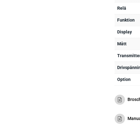
Relä
Funktion
Display
Mått
Transmitte
Drivspänni
Option
Brosc
Manua