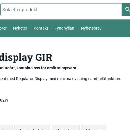
örer
Nyheter
Kontakt
Fyndhyllan
Nyhetsbrev
Termoelement Typ K
display GIR
Väderstation 0-10 V
Pt100 / Pt1000
Temperatur_
Thies Compact 4…20mA / 0-10V
r utgått, kontakta oss för ersättningsvara.
Komposttermometer
Fukt_
Luftfuktighetsmätare
First Class
temperatur,
ent med Regulator Display med min/max-visning samt reläfunktion.
Livsmedel_
Luftflöde_
Fuktkvotsmätare
Ultrasonic Anemometer
2002W
Ph / Redox / Syre_
Fuktindikator
Lufft Ventus Ultrasonic
Fuktmätare betong
Classic wind transmitter
Barometer lufttryck
Fukt i material
Small Wind