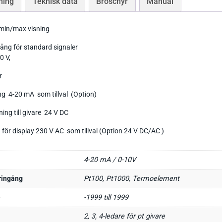
ning
Teknisk data
Broschyr
Manual
Tryckgivare luft
min/max visning
gång för standard signaler
0 V,
r
Tillbehör Thies
g 4-20 mA som tillval (Option)
CO Mätare
Tillbehör Lufft
Tillbehör-EE
ing till givare 24 V DC
Gasmätare Syre
Tillbehör-Testo
 för display 230 V AC som tillval (Option 24 V DC/AC )
Radonmätare
Tillbehör_Greisinger
4-20 mA / 0-10V
CO2 Mätare Inomhus
ringång
Pt100, Pt1000, Termoelement
e
-1999 till 1999
2, 3, 4-ledare för pt givare