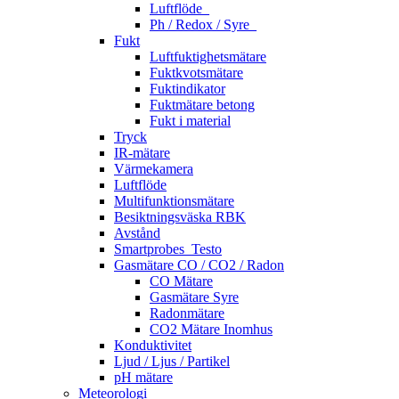
Luftflöde_
Ph / Redox / Syre_
Fukt
Luftfuktighetsmätare
Fuktkvotsmätare
Fuktindikator
Fuktmätare betong
Fukt i material
Tryck
IR-mätare
Värmekamera
Luftflöde
Multifunktionsmätare
Besiktningsväska RBK
Avstånd
Smartprobes_Testo
Gasmätare CO / CO2 / Radon
CO Mätare
Gasmätare Syre
Radonmätare
CO2 Mätare Inomhus
Konduktivitet
Ljud / Ljus / Partikel
pH mätare
Meteorologi