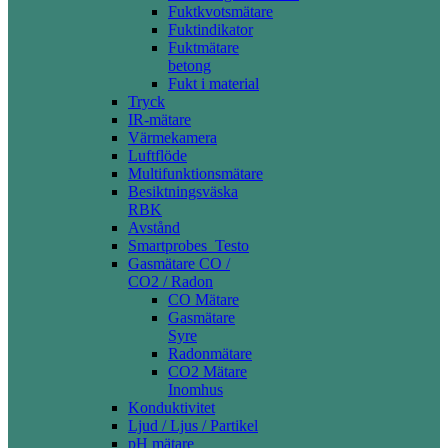
Fuktkvotsmätare
Fuktindikator
Fuktmätare
betong
Fukt i material
Tryck
IR-mätare
Värmekamera
Luftflöde
Multifunktionsmätare
Besiktningsväska
RBK
Avstånd
Smartprobes_Testo
Gasmätare CO /
CO2 / Radon
CO Mätare
Gasmätare
Syre
Radonmätare
CO2 Mätare
Inomhus
Konduktivitet
Ljud / Ljus / Partikel
pH mätare