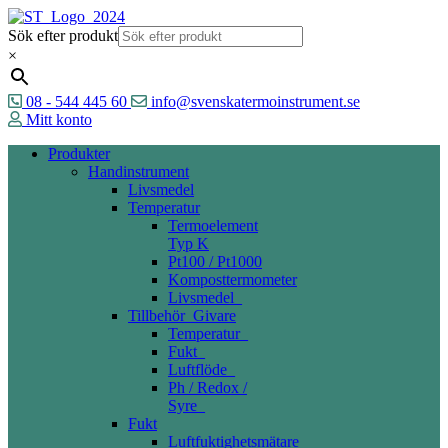
Sök efter produkt
×
08 - 544 445 60
info@svenskatermoinstrument.se
Mitt konto
Produkter
Handinstrument
Livsmedel
Temperatur
Termoelement
Typ K
Pt100 / Pt1000
Komposttermometer
Livsmedel_
Tillbehör_Givare
Temperatur_
Fukt_
Luftflöde_
Ph / Redox /
Syre_
Fukt
Luftfuktighetsmätare