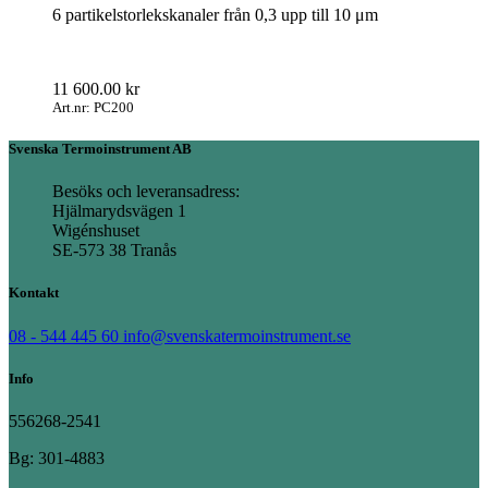
6 partikelstorlekskanaler från 0,3 upp till 10 μm
11 600.00
kr
Art.nr: PC200
Svenska Termoinstrument AB
Besöks och leveransadress:
Hjälmarydsvägen 1
Wigénshuset
SE-573 38 Tranås
Kontakt
08 - 544 445 60
info@svenskatermoinstrument.se
Info
556268-2541
Bg: 301-4883