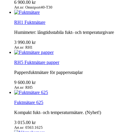
6 900.00
kr
Art.nr: Omniport40-T30
RH1 Fuktmätare
Humimeter: långtidsstabila fukt- och temperaturgivare
3 990.00
kr
Art.nr: RH1
RH5 Fuktmätare papper
Pappersfuktmätare för pappersstaplar
9 600.00
kr
Art.nr: RH5
Fuktmätare 625
Kompakt fukt- och temperaturmätare. (Nyhet!)
3 015.00
kr
Art.nr: 0563.1625