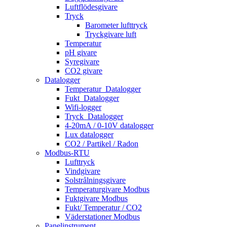
Luftflödesgivare
Tryck
Barometer lufttryck
Tryckgivare luft
Temperatur
pH givare
Syregivare
CO2 givare
Datalogger
Temperatur_Datalogger
Fukt_Datalogger
Wifi-logger
Tryck_Datalogger
4-20mA / 0-10V datalogger
Lux datalogger
CO2 / Partikel / Radon
Modbus-RTU
Lufttryck
Vindgivare
Solstrålningsgivare
Temperaturgivare Modbus
Fuktgivare Modbus
Fukt/ Temperatur / CO2
Väderstationer Modbus
Panelinstrument