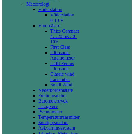
Meteorologi
Väderstation
Väderstation
0-10 V
Vindmätare
Thies Compact
4…20mA / 0-
10V
First Class
Ultrasonic
Anemometer
Lufft Ventus
Ultrasonic
Classic wind
transmitter
Small Wind
Nederbördsmätare
Fukttransmitter
Barometertryck
Luxgivare
Pyranometer
Temperaturtransmitter
Snödjupsmätare
Åskvarningssystem
Tillbehör_Meterologi