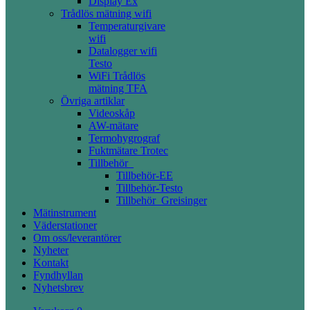
Display Ex
Trådlös mätning wifi
Temperaturgivare
wifi
Datalogger wifi
Testo
WiFi Trådlös
mätning TFA
Övriga artiklar
Videoskåp
AW-mätare
Termohygrograf
Fuktmätare Trotec
Tillbehör_
Tillbehör-EE
Tillbehör-Testo
Tillbehör_Greisinger
Mätinstrument
Väderstationer
Om oss/leverantörer
Nyheter
Kontakt
Fyndhyllan
Nyhetsbrev