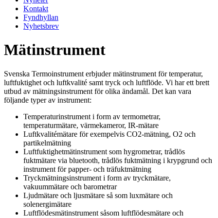
Kontakt
Fyndhyllan
Nyhetsbrev
Mätinstrument
Svenska Termoinstrument erbjuder mätinstrument för temperatur,
luftfuktighet och luftkvalité samt tryck och luftflöde. Vi har ett brett
utbud av mätningsinstrument för olika ändamål. Det kan vara
följande typer av instrument:
Temperaturinstrument i form av termometrar,
temperaturmätare, värmekameror, IR-mätare
Luftkvalitémätare för exempelvis CO2-mätning, O2 och
partikelmätning
Luftfuktighetmätinstrument som hygrometrar, trådlös
fuktmätare via bluetooth, trådlös fuktmätning i krypgrund och
instrument för papper- och träfuktmätning
Tryckmätningsinstrument i form av tryckmätare,
vakuummätare och barometrar
Ljudmätare och ljusmätare så som luxmätare och
solenergimätare
Luftflödesmätinstrument såsom luftflödesmätare och