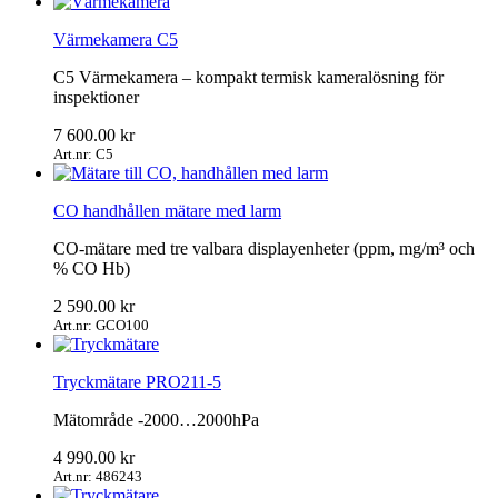
Värmekamera C5
C5 Värmekamera – kompakt termisk kameralösning för
inspektioner
7 600.00
kr
Art.nr: C5
CO handhållen mätare med larm
CO-mätare med tre valbara displayenheter (ppm, mg/m³ och
% CO Hb)
2 590.00
kr
Art.nr: GCO100
Tryckmätare PRO211-5
Mätområde -2000…2000hPa
4 990.00
kr
Art.nr: 486243