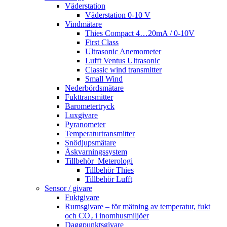
Väderstation
Väderstation 0-10 V
Vindmätare
Thies Compact 4…20mA / 0-10V
First Class
Ultrasonic Anemometer
Lufft Ventus Ultrasonic
Classic wind transmitter
Small Wind
Nederbördsmätare
Fukttransmitter
Barometertryck
Luxgivare
Pyranometer
Temperaturtransmitter
Snödjupsmätare
Åskvarningssystem
Tillbehör_Meterologi
Tillbehör Thies
Tillbehör Lufft
Sensor / givare
Fuktgivare
Rumsgivare – för mätning av temperatur, fukt
och CO₂ i inomhusmiljöer
Daggpunktsgivare