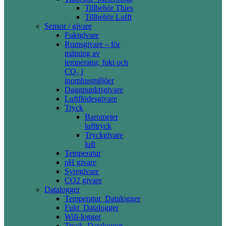
Tillbehör Thies
Tillbehör Lufft
Sensor / givare
Fuktgivare
Rumsgivare – för
mätning av
temperatur, fukt och
CO₂ i
inomhusmiljöer
Daggpunktsgivare
Luftflödesgivare
Tryck
Barometer
lufttryck
Tryckgivare
luft
Temperatur
pH givare
Syregivare
CO2 givare
Datalogger
Temperatur_Datalogger
Fukt_Datalogger
Wifi-logger
Tryck_Datalogger