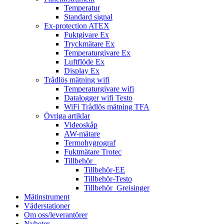
Temperatur
Standard signal
Ex-protection ATEX
Fuktgivare Ex
Tryckmätare Ex
Temperaturgivare Ex
Luftflöde Ex
Display Ex
Trådlös mätning wifi
Temperaturgivare wifi
Datalogger wifi Testo
WiFi Trådlös mätning TFA
Övriga artiklar
Videoskåp
AW-mätare
Termohygrograf
Fuktmätare Trotec
Tillbehör_
Tillbehör-EE
Tillbehör-Testo
Tillbehör_Greisinger
Mätinstrument
Väderstationer
Om oss/leverantörer
Nyheter