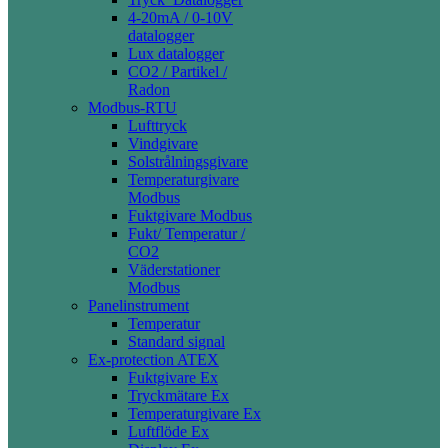
4-20mA / 0-10V
datalogger
Lux datalogger
CO2 / Partikel /
Radon
Modbus-RTU
Lufttryck
Vindgivare
Solstrålningsgivare
Temperaturgivare
Modbus
Fuktgivare Modbus
Fukt/ Temperatur /
CO2
Väderstationer
Modbus
Panelinstrument
Temperatur
Standard signal
Ex-protection ATEX
Fuktgivare Ex
Tryckmätare Ex
Temperaturgivare Ex
Luftflöde Ex