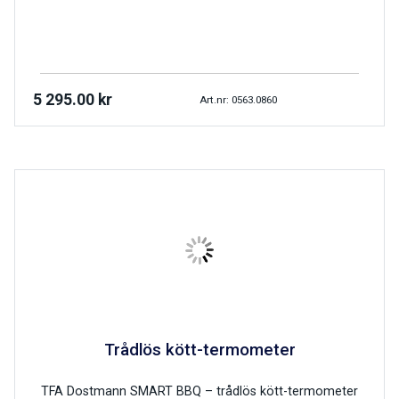
5 295.00
kr
Art.nr: 0563.0860
Trådlös kött-ter­mometer
TFA Dostmann SMART BBQ – trådlös kött-ter­mometer