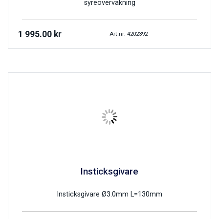
syreövervakning
1 995.00
kr
Art.nr: 4202392
Insticksgivare
Insticksgivare Ø3.0mm L=130mm