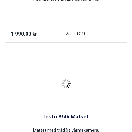
1 990.00
kr
Art.nr: 80118
testo 860i Mätset
Mätset med trådlös värmekamera.