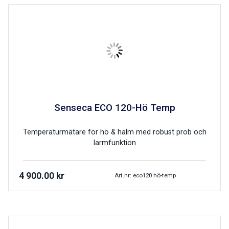
Senseca ECO 120-Hö Temp
Temperaturmätare för hö & halm med robust prob och
larmfunktion
4 900.00
kr
Art.nr: eco120 hö-temp