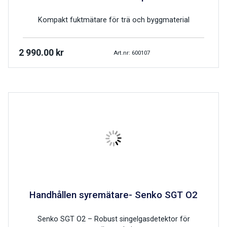
Kompakt fuktmätare för trä och byggmaterial
2 990.00
kr
Art.nr: 600107
Handhållen syremätare- Senko SGT O2
Senko SGT O2 – Robust singelgasdetektor för