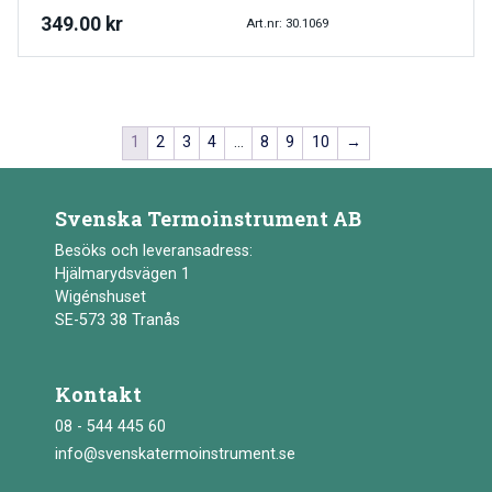
349.00
kr
Art.nr: 30.1069
1
2
3
4
…
8
9
10
→
Svenska Termoinstrument AB
Besöks och leveransadress:
Hjälmarydsvägen 1
Wigénshuset
SE-573 38 Tranås
Kontakt
08 - 544 445 60
info@svenskatermoinstrument.se