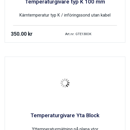
Temperaturgivare typ K 100 mm
Kärntemperatur typ K / införingssond utan kabel
350.00
kr
Art.nr: GTE130OK
Temperaturgivare Yta Block
Yttemperaturmätning på plana ytor