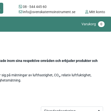
08 - 544 445 60
info@svenskatermoinstrument.se
Mitt konto
Varukorg
0
rade inom sina respektive områden och erbjuder produkter och
sig på mätningar av lufthastighet, CO₂, relativ luftfuktighet,
tighetsmätning.