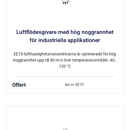
Luftflödesgivare med hög noggrannhet
för industriella applikationer
EE75-lufthastighetstransmittrarna är optimerade för hög
noggrannhet upp till 40 m/s över temperaturområdet -40…
120 °C
Offert
Art.nr: EE75