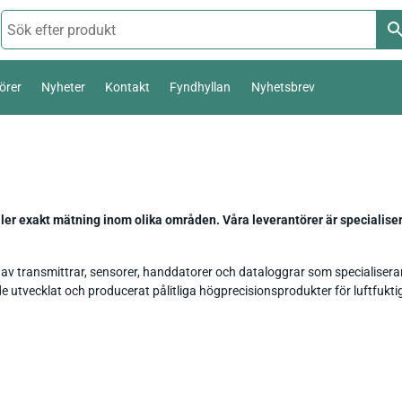
örer
Nyheter
Kontakt
Fyndhyllan
Nyhetsbrev
Termoelement Typ K
Väderstation 0-10 V
Pt100 / Pt1000
Temperatur_
Thies Compact 4…20mA / 0-10V
er exakt mätning inom olika områden. Våra leverantörer är specialise
Komposttermometer
Fukt_
Luftfuktighetsmätare
First Class
temperatur,
e av transmittrar, sensorer, handdatorer och dataloggrar som specialiserar 
Livsmedel_
Luftflöde_
Fuktkvotsmätare
Ultrasonic Anemometer
 de utvecklat och producerat pålitliga högprecisionsprodukter för luftfuk
Ph / Redox / Syre_
Fuktindikator
Lufft Ventus Ultrasonic
Fuktmätare betong
Classic wind transmitter
Barometer lufttryck
Fukt i material
Small Wind