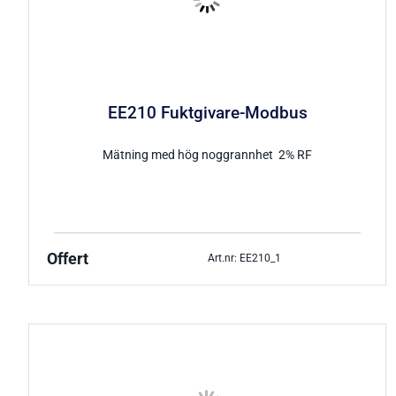
EE210 Fuktgivare-Modbus
Mätning med hög noggrannhet 2% RF
Offert
Art.nr: EE210_1