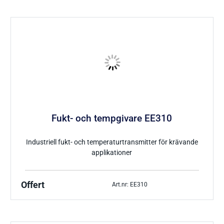
Tryckgivare luft
Tillbehör Thies
CO Mätare
Tillbehör Lufft
Tillbehör-EE
Fukt- och tempgivare EE310
Gasmätare Syre
Tillbehör-Testo
Industriell fukt- och temperaturtransmitter för krävande
Radonmätare
Tillbehör_Greisinger
applikationer
CO2 Mätare Inomhus
Offert
Art.nr: EE310