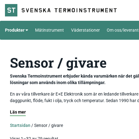
Produkter
Mätinstrument
Väderstationer
Om oss/leverant
Handinstrument
Livsmedel
Sensor / givare
Temperatur
Meteorologi
Väderstation
Tillbehör_Givare
Vindmätare
Sensor / givare
Fuktgivare
Svenska Termoinstrument erbjuder kända varumärken när det gäll
lösningar som används inom olika tillämpningar.
Fukt
Nederbördsmätare
Rumsgivare – för mätning av 
Datalogger
Temperatur_Datalogger
fukt och CO₂ i inomhusmiljöer
En av våra tillverkare är E+E Elektronik som är en ledande tillverkar
Tryck
Fukttransmitter
Fukt_Datalogger
Modbus-RTU
Lufttryck
daggpunkt, flöde, fukt i olja, tryck och temperatur. Sedan 1990 har
Daggpunktsgivare
IR-mätare
Barometertryck
Wifi-logger
Vindgivare
Panelinstrument
Temperatur
Läs mer
Luftflödesgivare
Värmekamera
Luxgivare
Tryck_Datalogger
Solstrålningsgivare
Standard signal
Ex-protection ATEX
Fuktgivare Ex
Startsidan
/ Sensor / givare
Tryck
Luftflöde
Pyranometer
4-20mA / 0-10V datalogger
Temperaturgivare Modbus
Tryckmätare Ex
Visar 1–32 av 79 resultat
Trådlös mätning wifi
Temperaturgivare wifi