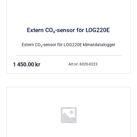
Tryckgivare luft
Extern CO₂-sensor för LOG220E
Extern CO₂-sensor för LOG220E klimatdatalogger
Tillbehör Thies
CO Mätare
Tillbehör Lufft
1 450.00
kr
Art.nr: 6020-0223
Tillbehör-EE
Gasmätare Syre
Tillbehör-Testo
Radonmätare
Tillbehör_Greisinger
CO2 Mätare Inomhus