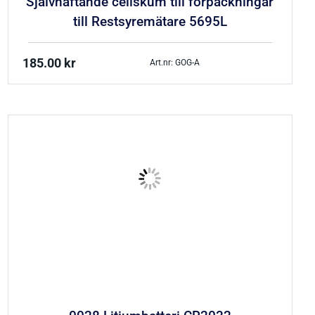
Självhäftande cellskum till förpackningar
till Restsyremätare 5695L
185.00
kr
Art.nr: GOG-A