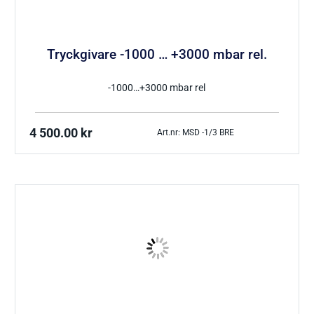
Tryckgivare luft
Tryckgivare -1000 … +3000 mbar rel.
-1000…+3000 mbar rel
Tillbehör Thies
4 500.00
kr
Art.nr: MSD -1/3 BRE
CO Mätare
Tillbehör Lufft
Tillbehör-EE
Gasmätare Syre
Tillbehör-Testo
Radonmätare
Tillbehör_Greisinger
CO2 Mätare Inomhus