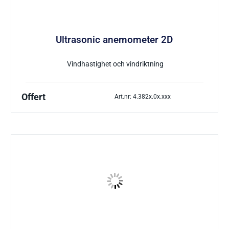
Tryckgivare luft
Ultrasonic anemometer 2D
Vindhastighet och vindriktning
Tillbehör Thies
Offert
Art.nr: 4.382x.0x.xxx
CO Mätare
Tillbehör Lufft
Tillbehör-EE
Gasmätare Syre
Tillbehör-Testo
Radonmätare
Tillbehör_Greisinger
CO2 Mätare Inomhus