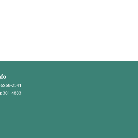
nfo
56268-2541
: 301-4883