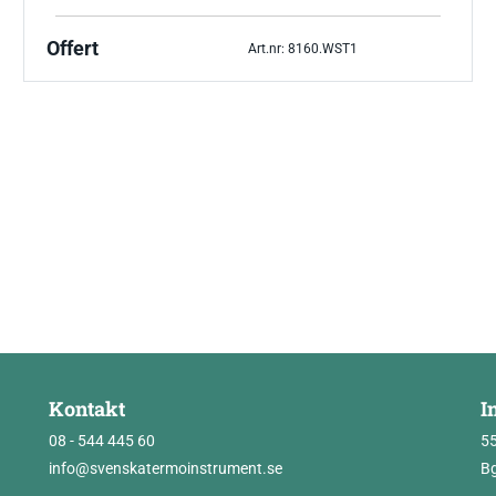
Offert
Art.nr: 8160.WST1
Kontakt
I
08 - 544 445 60
5
info@svenskatermoinstrument.se
Bg