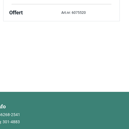
Offert
Art.nr: 6075520
nfo
56268-2541
: 301-4883