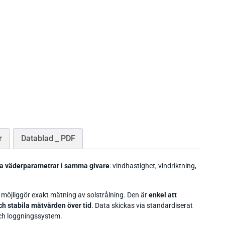
r
Datablad _ PDF
ka väderparametrar i samma givare
: vindhastighet, vindriktning,
et möjliggör exakt mätning av solstrålning. Den är
enkel att
h stabila mätvärden över tid
. Data skickas via standardiserat
och loggningssystem.