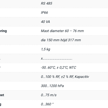
RS 485
IP66
40 VA
ring
Mast diameter 60 – 76 mm
dia 150 mm höjd 317 mm
1,5 kg
.
x……………………………….
r
-50..60°C, ± 0,2°C, NTC
0…100 % RF, ±2 % RF, Kapacitiv
300…1200 hPa
het
0…75 m/s
g
0…360 °