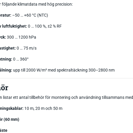
följande klimatdata med hög precision:
ratur:
–50 … +60 °C (NTC)
v luftfuktighet:
0 … 100 %, ±2 % RF
yck:
300 … 1200 hPa
stighet:
0 … 75 m/s
ktning:
0 … 360°
ålning:
upp till 2000 W/m² med spektraltäckning 300–2800 nm
hör
n listar ett antal tillbehör för montering och användning tillsammans me
ningskablar:
10 m, 20 m och 50 m
ör (60 mm)
äste