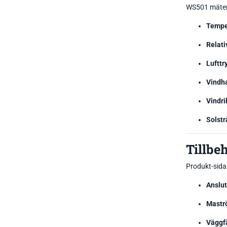
WS501 mäter 
Tempe
Relati
Lufttr
Vindha
Vindri
Solstr
Tillbe
Produkt-sida
Anslut
Mastr
Väggf