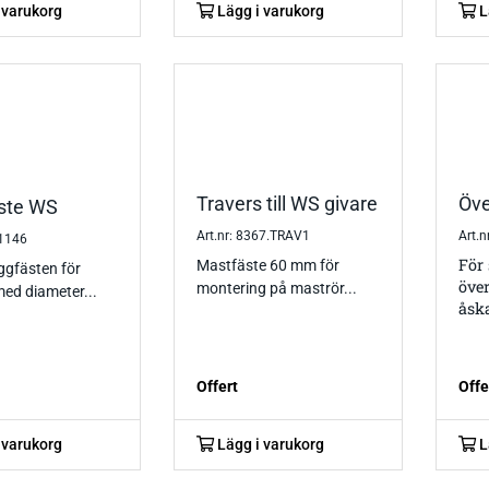
 varukorg
Lägg i varukorg
L
Travers till WS givare
Öve
ste WS
Art.nr: 8367.TRAV1
Art.
61146
För
Mastfäste 60 mm för
ggfästen för
över
montering på maströr...
ed diameter...
åsk
Offert
Offe
 varukorg
Lägg i varukorg
L