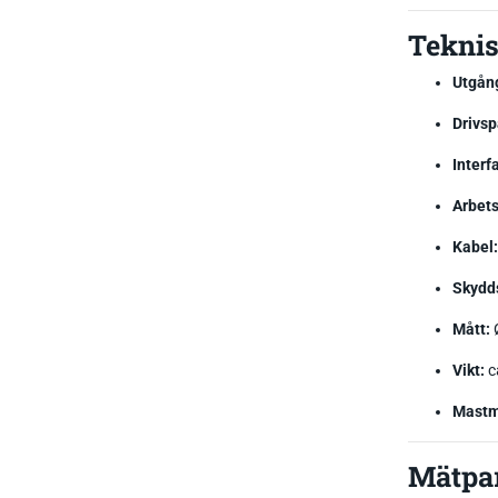
Teknis
Utgån
Drivsp
Interf
Arbet
Kabel:
Skydd
Mått:
Vikt:
c
Mastm
Mätpa