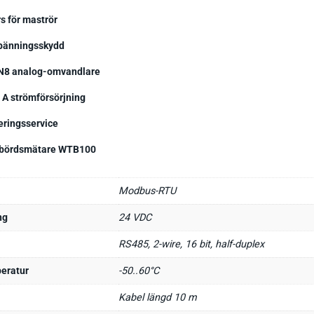
s för maströr
pänningsskydd
8 analog-omvandlare
 A strömförsörjning
eringsservice
bördsmätare WTB100
Modbus-RTU
ng
24 VDC
RS485, 2-wire, 16 bit, half-duplex
eratur
-50..60°C
Kabel längd 10 m