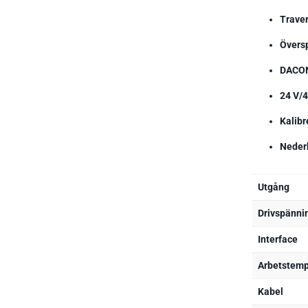
Traver
Övers
DACON
24 V/4
Kalibr
Neder
Utgång
Drivspänni
Interface
Arbetstemp
Kabel