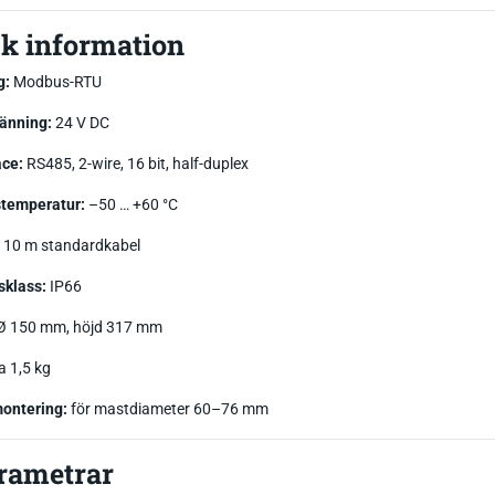
k information
g:
Modbus-RTU
änning:
24 V DC
ace:
RS485, 2-wire, 16 bit, half-duplex
stemperatur:
–50 … +60 °C
10 m standardkabel
sklass:
IP66
Ø 150 mm, höjd 317 mm
a 1,5 kg
ontering:
för mastdiameter 60–76 mm
rametrar