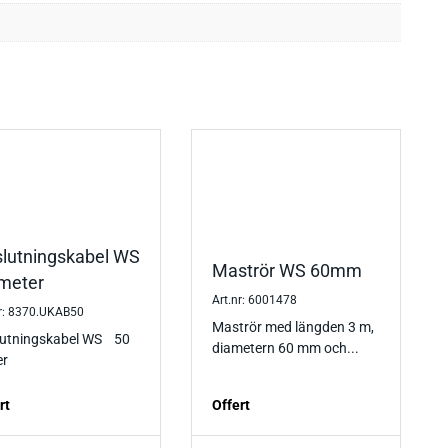
lutningskabel WS
Maströr WS 60mm
meter
Art.nr: 6001478
nr: 8370.UKAB50
Maströr med längden 3 m,
lutningskabel WS 50
diametern 60 mm och...
er
rt
Offert