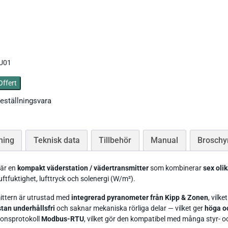
Tryckgivare luft
.U01
Tillbehör Thies
Offert
eställningsvara
CO Mätare
Tillbehör Lufft
Tillbehör-EE
Gasmätare Syre
Tillbehör-Testo
ning
Teknisk data
Tillbehör
Manual
Broschy
Radonmätare
Tillbehör_Greisinger
CO2 Mätare Inomhus
är en
kompakt väderstation / vädertransmitter
som kombinerar
sex oli
uftfuktighet, lufttryck och solenergi (W/m²).
ttern är utrustad med
integrerad pyranometer från Kipp & Zonen
, vilk
tan underhållsfri
och saknar mekaniska rörliga delar — vilket ger
höga oc
onsprotokoll
Modbus-RTU
, vilket gör den kompatibel med många styr- 