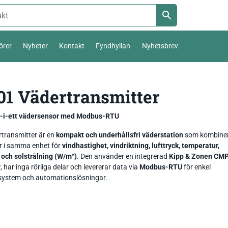
örer
Nyheter
Kontakt
Fyndhyllan
Nyhetsbrev
Termoelement Typ K
1 Vädertransmitter
Väderstation 0-10 V
Pt100 / Pt1000
Temperatur_
Thies Compact 4…20mA / 0-10V
t-i-ett vädersensor med Modbus-RTU
Komposttermometer
Fukt_
Luftfuktighetsmätare
First Class
temperatur,
transmitter är en
kompakt och underhållsfri väderstation
som kombine
er i samma enhet för
vindhastighet, vindriktning, lufttryck, temperatur,
Livsmedel_
Luftflöde_
Fuktkvotsmätare
Ultrasonic Anemometer
t och solstrålning (W/m²)
. Den använder en integrerad
Kipp & Zonen CM
r
, har inga rörliga delar och levererar data via
Modbus-RTU
för enkel
Ph / Redox / Syre_
Fuktindikator
Lufft Ventus Ultrasonic
i system och automationslösningar.
Fuktmätare betong
Classic wind transmitter
Barometer lufttryck
Fukt i material
Small Wind