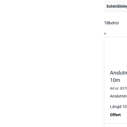
Solstrålnin
Tillbehör
>
Anslut
10m
Art.nr: 83
Anslutni
Längd 10
Offert