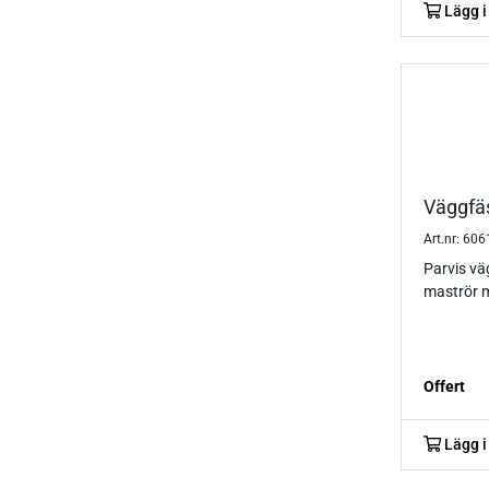
Lägg i
Väggfä
Art.nr: 60
Parvis vä
maströr m
Offert
Lägg i