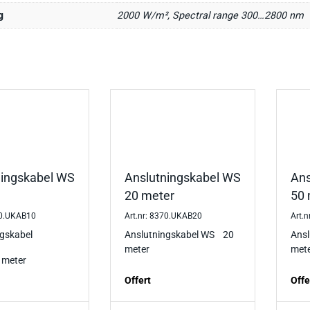
g
2000 W/m², Spectral range 300…2800 nm
ningskabel WS
Anslutningskabel WS
Ans
20 meter
50 
70.UKAB10
Art.nr: 8370.UKAB20
Art.
ngskabel
Anslutningskabel WS 20
Ans
meter
met
 meter
Offert
Offe