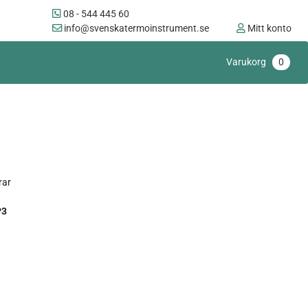
08 - 544 445 60
info@svenskatermoinstrument.se
Mitt konto
Varukorg
0
rar
P3