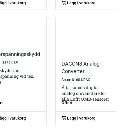
ägg i varukorg
Lägg i varukorg
rspänningsskydd
nr: 8379.USP
DACON8 Analog-
 skydd mot
Converter
spänning vid tex.
Art.nr: 8160.UDAC
a
Åtta-kanals digital-
analog omvandlare för
alla Lufft UMB-sensorer
rt
Offert
ägg i varukorg
Lägg i varukorg