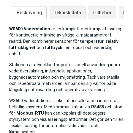
Beskrivning
Teknisk data
Tillbehör
Man
WS600 Väderstation
är en komplett och kompakt lösning
för kontinuerlig mätning av viktiga klimatparametrar i
realtid. Den kombinerar sensorer för
temperatur
,
relativ
luftfuktighet
och
lufttryck
i en robust och vädertålig
enhet.
Stationen är utvecklad för professionell användning inom
väderövervakning, industriella applikationer,
byggnadsautomation och miljömätning. Tack vare stabila
och repeterbara mätvärden lämpar den sig väl för både
långsiktig datainsamling och operativ övervakning.
WS600 väderstation är enkel att installera och integrera i
befintliga system. Med kommunikation via
RS485
och stöd
för
Modbus-RTU
kan den kopplas till dataloggers,
styrsystem och visualiseringsplattformar. Det gör den till en
flexibel lösning för automatiserade väder- och
klimatsystem.