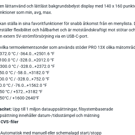
n lättanvänd och lättläst bakgrundsbelyst display med 140 x 160 punkter 
unktioner som min, avg, max.
n ställa in sina favoritfunktioner för snabb åtkomst från en menylista. D
täller flexibilitet och hållbarhet och är motståndskraftigt mot stötar och
 en extern 5V-strömförsörjning via en USB-C-port.
 vilka termoelementsonder som används stöder PRO 13X olika mätområd
372.0 °C / -364.0…+2501.6 °F
100.0 °C / -328.0…+2012.0 °F
300.0 °C / -328.0…+2372.0 °F
50.0 °C / -58.0…+3182.0 °F
00.0 °C / -328.0…+752.0 °F
0.0 °C / -76.0…+1562.0 °F
50 °C / +572…+3182 °F
50°C / +1600-2640°F
acitet:
Upp till 1 miljon datauppsättningar, filsystembaserade
psättning innehåller datum-/tidsstämpel och mätning
 CVS-filer
:
Automatisk med manuell eller schemalagd start/stopp