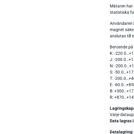
Mätaren har e
statistiska f
Användaren ka
magnet säkers
anslutas till
Beroende på
K: -220.0…+1
J: -200.0…+1
N: -200.0…+1
S: -50.0…+17
T: -200.0…+4
E: -60.0…+85
B: +300…+17
R: +870…+14
Lagringskap
Varje dataup
Data lagras i
Datalagring