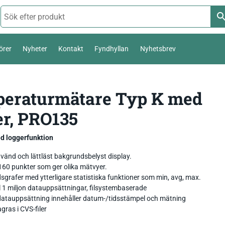
örer
Nyheter
Kontakt
Fyndhyllan
Nyhetsbrev
Termoelement Typ K
eraturmätare Typ K med
Väderstation 0-10 V
er, PRO135
Pt100 / Pt1000
Temperatur_
Thies Compact 4…20mA / 0-10V
Komposttermometer
Fukt_
Luftfuktighetsmätare
First Class
temperatur,
d loggerfunktion
Livsmedel_
Luftflöde_
Fuktkvotsmätare
vänd och lättläst bakgrundsbelyst display.
Ultrasonic Anemometer
160 punkter som ger olika mätvyer.
dsgrafer med ytterligare statistiska funktioner som min, avg, max.
Ph / Redox / Syre_
Fuktindikator
Lufft Ventus Ultrasonic
ll 1 miljon datauppsättningar, filsystembaserade
datauppsättning innehåller datum-/tidsstämpel och mätning
Fuktmätare betong
Classic wind transmitter
gras i CVS-filer
Barometer lufttryck
Fukt i material
Small Wind