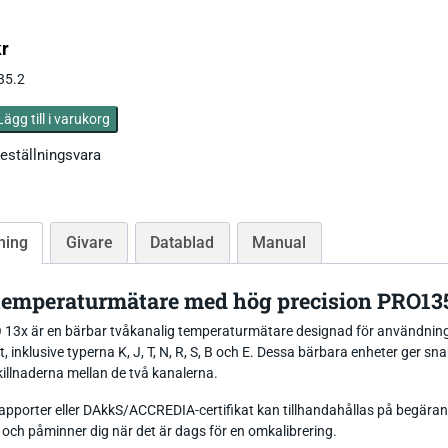
Tryckgivare luft
kr
35.2
Lägg till i varukorg
eställningsvara
Tillbehör Thies
CO Mätare
Tillbehör Lufft
Tillbehör-EE
ning
Givare
Datablad
Manual
Gasmätare Syre
Tillbehör-Testo
Radonmätare
 temperaturmätare med hög precision PRO13
Tillbehör_Greisinger
13x är en bärbar tvåkanalig temperaturmätare designad för användning
CO2 Mätare Inomhus
 inklusive typerna K, J, T, N, R, S, B och E. Dessa bärbara enheter ger 
illnaderna mellan de två kanalerna.
rapporter eller DAkkS/ACCREDIA-certifikat kan tillhandahållas på begär
 och påminner dig när det är dags för en omkalibrering.