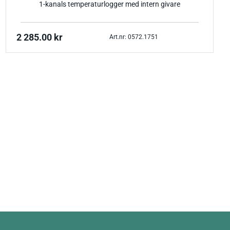
1-kanals temperatur­logger med intern givare
2 285.00
kr
Art.nr: 0572.1751