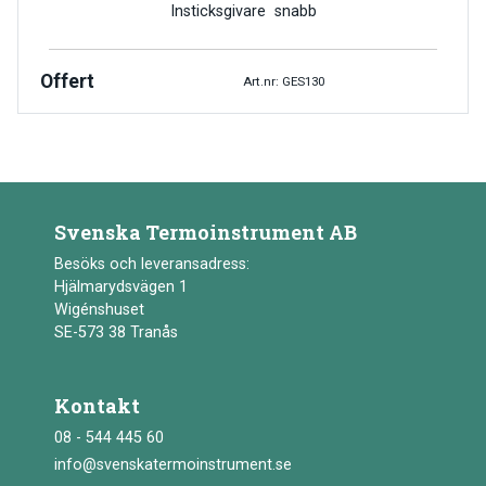
Insticksgivare snabb
Offert
Art.nr: GES130
Svenska Termoinstrument AB
Besöks och leveransadress:
Hjälmarydsvägen 1
Wigénshuset
SE-573 38 Tranås
Kontakt
08 - 544 445 60
info@svenskatermoinstrument.se