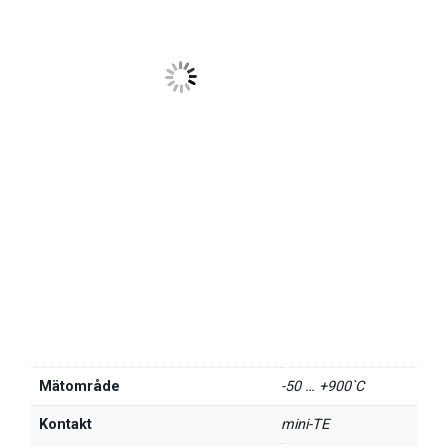
Mätområde
-50 … +900`C
Kontakt
mini-TE