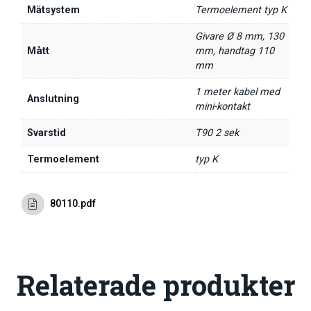
Mätsystem
Termoelement typ K
Givare Ø 8 mm, 130
Mått
mm, handtag 110
mm
1 meter kabel med
Anslutning
mini-kontakt
Svarstid
T90 2 sek
Termoelement
typ K
80110.pdf
Relaterade produkter