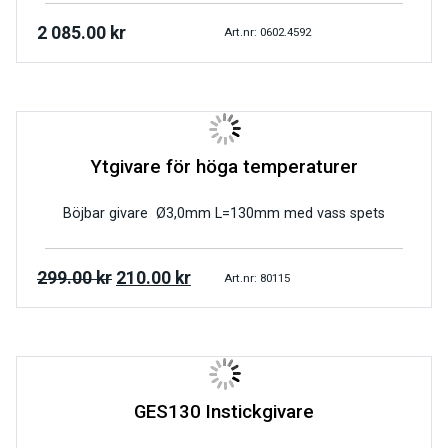
2 085.00
kr
Art.nr: 0602.4592
Ytgivare för höga temperaturer
Böjbar givare Ø3,0mm L=130mm med vass spets
299.00
kr
210.00
kr
Art.nr: 80115
GES130 Instickgivare