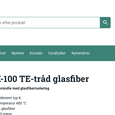
örer
Nyheter
Kontakt
Fyndhyllan
Nyhetsbrev
Termoelement Typ K
-100 TE-tråd glasfiber
Väderstation 0-10 V
Pt100 / Pt1000
Temperatur_
Thies Compact 4…20mA / 0-10V
srulle med glasfiberisolering
Komposttermometer
Fukt_
Luftfuktighetsmätare
First Class
temperatur,
lement typ K
emperatur 480 °C
Livsmedel_
Luftflöde_
Fuktkvotsmätare
Ultrasonic Anemometer
 glasfiber
25 meter