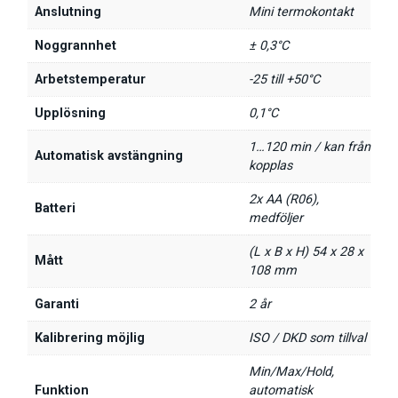
Anslutning
Mini termokontakt
Noggrannhet
± 0,3°C
Arbetstemperatur
-25 till +50°C
Upplösning
0,1°C
1…120 min / kan från
Automatisk avstängning
kopplas
2x AA (R06),
Batteri
medföljer
(L x B x H) 54 x 28 x
Mått
108 mm
Garanti
2 år
Kalibrering möjlig
ISO / DKD som tillval
Min/Max/Hold,
Funktion
automatisk