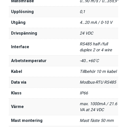
Mätområde
0…90 m/s / 0…359,9°
Upplösning
0,1
Utgång
4…20 mA / 0-10 V
Drivspänning
24 VDC
RS485 half-/full
Interface
duplex 2 or 4 wire
Arbetstemperatur
-40…+60`C
Kabel
Tillbehör 10 m kabel
Data via
Modbus-RTU RS485
Klass
IP66
max. 1000mA / 21.6
Värme
VA at 24 VDC
Mast montering
Mast fäste 50 mm