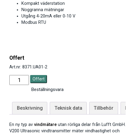
Kompakt väderstation
Noggranna mätningar
Utgång 4-20mA eller 0-10 V
Modbus RTU
Offert
Art.nr: 8371.UA01-2
Offert
Beställningsvara
Beskrivning
Teknisk data
Tillbehör
Man
En ny typ av
vindmätare
utan rörliga delar från Lufft GmbH.
V200 Ultrasonic vindtransmitter mäter vindhastighet och