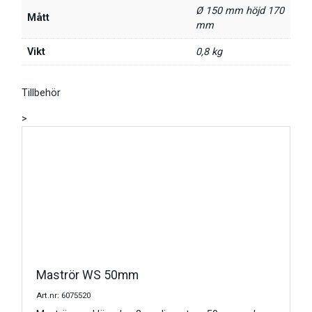
Ø 150 mm höjd 170
Mått
mm
Vikt
0,8 kg
Tillbehör
>
Maströr WS 50mm
Art.nr: 6075520