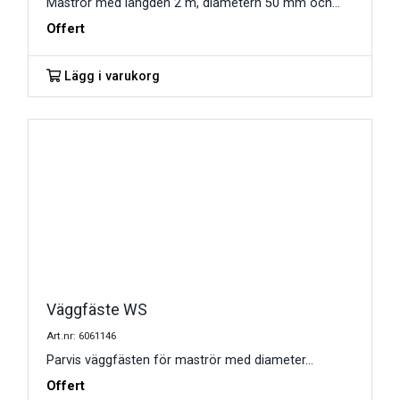
Maströr med längden 2 m, diametern 50 mm och...
Offert
Lägg i varukorg
Väggfäste WS
Art.nr: 6061146
Parvis väggfästen för maströr med diameter...
Offert