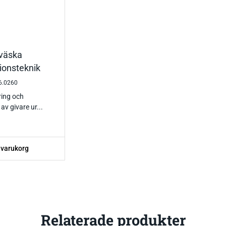
väska
tionsteknik
16.0260
ring och
av givare ur...
 varukorg
Relaterade produkter