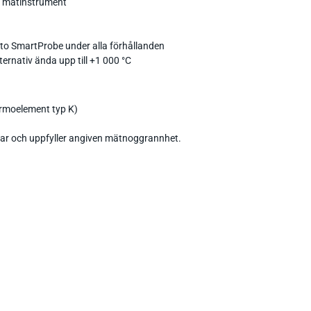
to mätinstrument
sto SmartProbe under alla förhållanden
ernativ ända upp till +1 000 °C
ermoelement typ K)
erar och uppfyller angiven mätnoggrannhet.