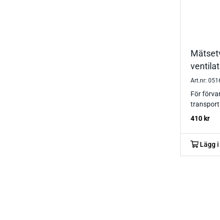
Mätset
ventila
Art.nr: 05
För förva
transport 
410
kr
Lägg i