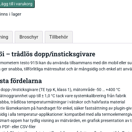
Lägg till i varukorg
Tryckgivare luft
inns i lager
ning
Broschyr
Tillbehör
Tillbehör Thies
5i – trådlös dopp/insticksgivare
CO Mätare
Tillbehör Lufft
Tillbehör-EE
rmometern testo 915i kan du använda tillsammans med din mobil eller sur
er snabba, tillförlitliga mätresultat och är mångsidig och enkel att anv
Gasmätare Syre
Tillbehör-Testo
sta fördelarna
Radonmätare
Tillbehör_Greisinger
dopp-/insticksgivare (TE typ K, klass 1), mätområde -50 … +400 °C
tnoggrannhet upp till ± 1,0 °C tack vare systemkalibrering från fabrik
CO2 Mätare Inomhus
abba, trådlösa temperaturmätningar i vätskor och halvfasta material
tiv låsmekanism på handtaget för enkel, säker fastsättning av plugin-giv
dig i alla temperatur-applikationer: kompatibel med alla termoelementgi
Smart-appen har tydlig visning av mätvärden, en grafisk presentation av 
 PDF- eller CSV-filer