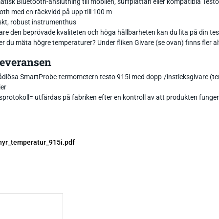
tisk Bluetooth-anslutning till mobilen, surfplattan eller kompatibla Tes
oth med en räckvidd på upp till 100 m
skt, robust instrumenthus
are den beprövade kvaliteten och höga hållbarheten kan du lita på din te
r du mäta högre temperaturer? Under fliken Givare (se ovan) finns fler alt
 leveransen
ådlösa SmartProbe-termometern testo 915i med dopp-/insticksgivare (t
ier
sprotokoll= utfärdas på fabriken efter en kontroll av att produkten fung
hyr_temperatur_915i.pdf