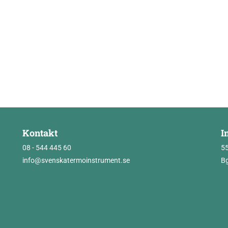
Kontakt
I
08 - 544 445 60
5
info@svenskatermoinstrument.se
Bg