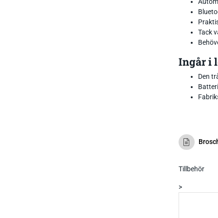
Automa
Blueto
Prakti
Tack v
Behöve
Ingår i
Den tr
Batter
Fabrik
Brosc
Tillbehör
>