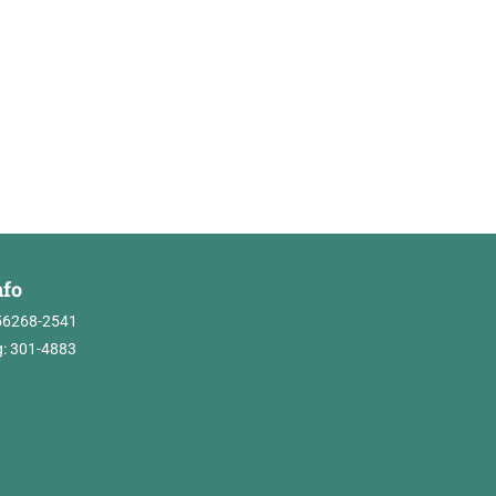
nfo
56268-2541
: 301-4883