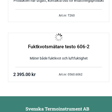
Produkten har utgått, kontakta oss för ersättningsprodukt
Art.nr: T260
Fuktkvotsmätare testo 606-2
Mäter både fuktkvot och luftfuktighet
2 395.00
kr
Art.nr: 0560.6062
Svenska Termoinstrument AB