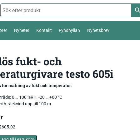
örer
Nyheter
Kontakt
Fyndhyllan
Nyhetsbrev
Termoelement Typ K
lös fukt- och
Väderstation 0-10 V
eraturgivare testo 605i
Pt100 / Pt1000
Temperatur_
Thies Compact 4…20mA / 0-10V
Komposttermometer
Fukt_
Luftfuktighetsmätare
First Class
temperatur,
för mätning av fukt och temperatur.
Livsmedel_
Luftflöde_
Fuktkvotsmätare
åde: 0 … 100 %RH, -20 … +60 °C
Ultrasonic Anemometer
oth-räckvidd upp till 100 m
Ph / Redox / Syre_
Fuktindikator
Lufft Ventus Ultrasonic
kr
Fuktmätare betong
Classic wind transmitter
.2605.02
Barometer lufttryck
Fukt i material
Small Wind
Lägg till i varukorg