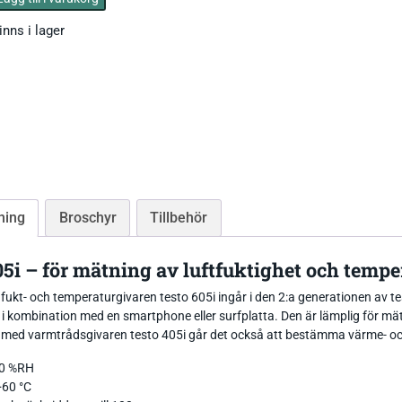
Tryckgivare luft
inns i lager
Tillbehör Thies
CO Mätare
Tillbehör Lufft
Tillbehör-EE
ning
Broschyr
Tillbehör
Gasmätare Syre
Tillbehör-Testo
Radonmätare
05i – för mätning av luftfuktighet och tempe
Tillbehör_Greisinger
fukt- och temperaturgivaren testo 605i ingår i den 2:a generationen av t
CO2 Mätare Inomhus
 kombination med en smartphone eller surfplatta. Den är lämplig för mätni
med varmtrådsgivaren testo 405i går det också att bestämma värme- oc
00 %RH
+60 °C