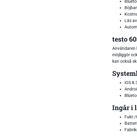
Blueto
Böjbar
Kostna
Läs av
Automa
testo 60
Användaren k
möjliggör oc
kan också ski
System
iOS 8.3
Androi
Blueto
Ingår i 
Fukt-/
Batter
Fabrik