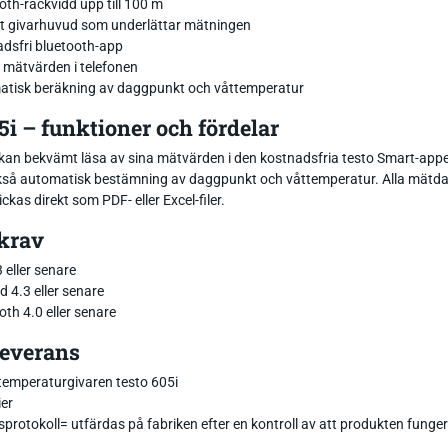
oth-räckvidd upp till 100 m
t givarhuvud som underlättar mätningen
dsfri bluetooth-app
 mätvärden i telefonen
tisk beräkning av daggpunkt och våttemperatur
5i – funktioner och fördelar
an bekvämt läsa av sina mätvärden i den kostnadsfria testo Smart-appen
kså automatisk bestämning av daggpunkt och våttemperatur. Alla mätdata
ckas direkt som PDF- eller Excel-filer.
krav
 eller senare
d 4.3 eller senare
oth 4.0 eller senare
leverans
temperaturgivaren testo 605i
ier
sprotokoll= utfärdas på fabriken efter en kontroll av att produkten fung