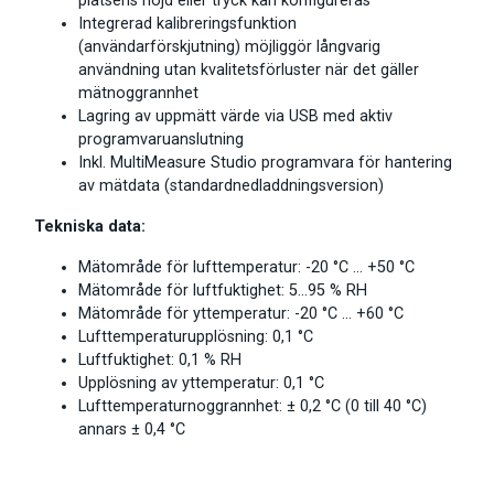
platsens höjd eller tryck kan konfigureras
Integrerad kalibreringsfunktion
(användarförskjutning) möjliggör långvarig
användning utan kvalitetsförluster när det gäller
mätnoggrannhet
Lagring av uppmätt värde via USB med aktiv
programvaruanslutning
Inkl. MultiMeasure Studio programvara för hantering
av mätdata (standardnedladdningsversion)
Tekniska data:
Mätområde för lufttemperatur: -20 °C … +50 °C
Mätområde för luftfuktighet: 5…95 % RH
Mätområde för yttemperatur: -20 °C … +60 °C
Lufttemperaturupplösning: 0,1 °C
Luftfuktighet: 0,1 % RH
Upplösning av yttemperatur: 0,1 °C
Lufttemperaturnoggrannhet: ± 0,2 °C (0 till 40 °C)
annars ± 0,4 °C