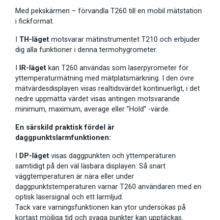
Med pekskärmen – förvandla T260 till en mobil mätstation
i fickformat.
I
TH-läget
motsvarar mätinstrumentet T210 och erbjuder
dig alla funktioner i denna termohygrometer.
I
IR-läget
kan T260 användas som laserpyrometer för
yttemperaturmätning med mätplatsmärkning. I den övre
mätvärdesdisplayen visas realtidsvärdet kontinuerligt, i det
nedre uppmätta värdet visas antingen motsvarande
minimum, maximum, average eller ”Hold” -värde.
En särskild praktisk fördel är
daggpunktslarmfunktionen:
I
DP-läget
visas daggpunkten och yttemperaturen
samtidigt på den väl läsbara displayen. Så snart
väggtemperaturen är nära eller under
daggpunktstemperaturen varnar T260 användaren med en
optisk lasersignal och ett larmljud.
Tack vare varningsfunktionen kan ytor undersökas på
kortast möjliga tid och svaga punkter kan upptäckas.