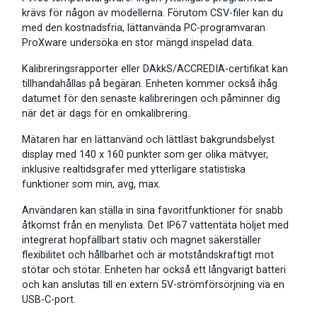
krävs för någon av modellerna. Förutom CSV-filer kan du
med den kostnadsfria, lättanvända PC-programvaran
ProXware undersöka en stor mängd inspelad data.
Kalibreringsrapporter eller DAkkS/ACCREDIA-certifikat kan
tillhandahållas på begäran. Enheten kommer också ihåg
datumet för den senaste kalibreringen och påminner dig
när det är dags för en omkalibrering.
Mätaren har en lättanvänd och lättläst bakgrundsbelyst
display med 140 x 160 punkter som ger olika mätvyer,
inklusive realtidsgrafer med ytterligare statistiska
funktioner som min, avg, max.
Användaren kan ställa in sina favoritfunktioner för snabb
åtkomst från en menylista. Det IP67 vattentäta höljet med
integrerat hopfällbart stativ och magnet säkerställer
flexibilitet och hållbarhet och är motståndskraftigt mot
stötar och stötar. Enheten har också ett långvarigt batteri
och kan anslutas till en extern 5V-strömförsörjning via en
USB-C-port.