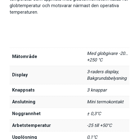
globtemperatur och motsvarar närmast den operativa
temperaturen.
Med globgivare -20…
Mätområde
+250 °C
3-raders display,
Display
Bakgrundsbelysning
Knappsats
3 knappar
Anslutning
Mini termokontakt
Noggrannhet
± 0,3°C
Arbetstemperatur
-25 till +50°C
Upplösning
0,1°C