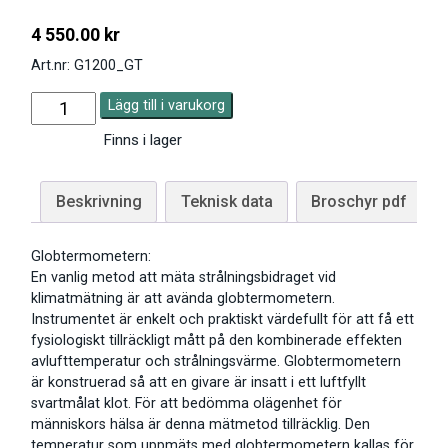
4 550.00
kr
Art.nr: G1200_GT
Lägg till i varukorg
Finns i lager
Beskrivning
Teknisk data
Broschyr pdf
Globtermometern:
En vanlig metod att mäta strålningsbidraget vid
klimatmätning är att avända globtermometern.
Instrumentet är enkelt och praktiskt värdefullt för att få ett
fysiologiskt tillräckligt mått på den kombinerade effekten
avlufttemperatur och strålningsvärme. Globtermometern
är konstruerad så att en givare är insatt i ett luftfyllt
svartmålat klot. För att bedömma olägenhet för
människors hälsa är denna mätmetod tillräcklig. Den
temperatur som uppmäts med globtermometern kallas för