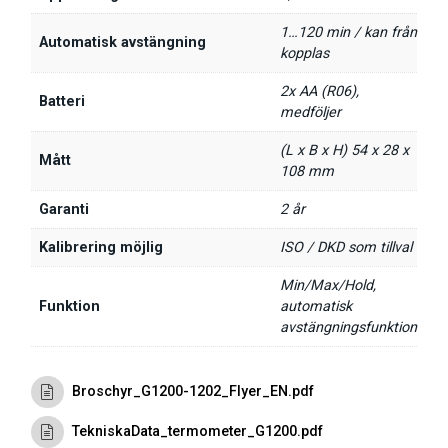
1…120 min / kan från
Automatisk avstängning
kopplas
2x AA (R06),
Batteri
medföljer
(L x B x H) 54 x 28 x
Mått
108 mm
Garanti
2 år
Kalibrering möjlig
ISO / DKD som tillval
Min/Max/Hold,
Funktion
automatisk
avstängningsfunktion
Broschyr_G1200-1202_Flyer_EN.pdf
TekniskaData_termometer_G1200.pdf