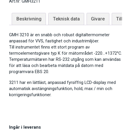
Art.nr: GMH3211
Beskrivning
Teknisk data
Givare
Tillbeh
GMH 3210 är en snabb och robust digitaltermometer
anpassad för VVS, fastighet och industrimiljöer.
Till instrumentet finns ett stort program av
termoelementsgivare typ K för mätområdet -220…+1372°C.
Temperaturmätaren har RS-232 utgång som kan användas
för att läsa och bearbeta mätdata på datorn med
programvara EBS 20.
3211 har en lättläst, anpassad fyrsiffrig LCD-display med
automatisk avstängningsfunktion, hold, max / min och
korrigeringsfunktioner.
Ingår i leverans