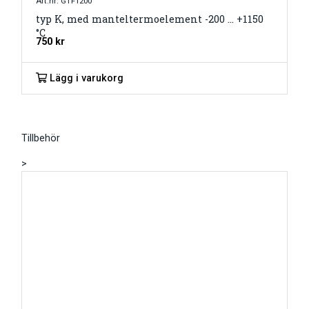
Art.nr: GTF1200
typ K, med manteltermoelement -200 … +1150
°C
750
kr
Lägg i varukorg
Tillbehör
>