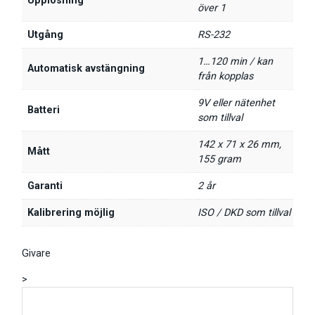
Upplösning
över 1
Utgång
RS-232
1…120 min / kan
Automatisk avstängning
från kopplas
9V eller nätenhet
Batteri
som tillval
142 x 71 x 26 mm,
Mått
155 gram
Garanti
2 år
Kalibrering möjlig
ISO / DKD som tillval
Givare
>