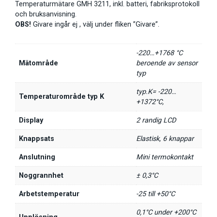
Temperaturmätare GMH 3211, inkl. batteri, fabriksprotokoll
och bruksanvisning.
OBS!
Givare ingår ej , välj under fliken ”Givare”.
-220…+1768 °C
Mätområde
beroende av sensor
typ
typ.K= -220…
Temperaturområde typ K
+1372°C,
Display
2 randig LCD
Knappsats
Elastisk, 6 knappar
Anslutning
Mini termokontakt
Noggrannhet
± 0,3°C
Arbetstemperatur
-25 till +50°C
0,1°C under +200°C