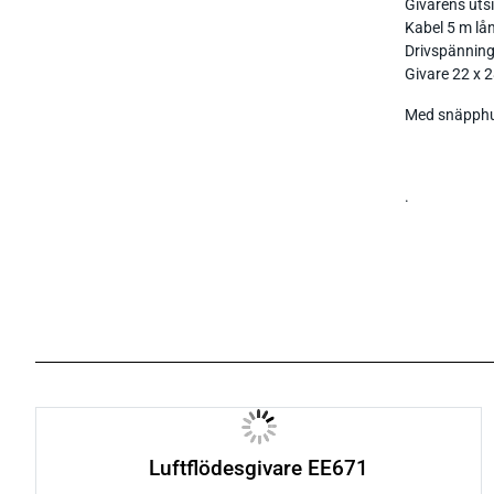
Givarens utsi
Kabel 5 m lå
Drivspänning 
Givare 22 x
Med snäpphuv
.
Luftflödesgivare EE671