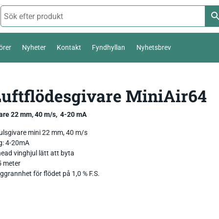
örer
Nyheter
Kontakt
Fyndhyllan
Nyhetsbrev
Termoelement Typ K
Luftflödesgivare MiniAir64
Väderstation 0-10 V
Pt100 / Pt1000
Temperatur_
Thies Compact 4…20mA / 0-10V
vare 22 mm, 40 m/s, 4-20 mA
Komposttermometer
Fukt_
Luftfuktighetsmätare
First Class
temperatur,
ulsgivare mini 22 mm, 40 m/s
g: 4-20mA
Livsmedel_
Luftflöde_
Fuktkvotsmätare
Ultrasonic Anemometer
ead vinghjul lätt att byta
5 meter
Ph / Redox / Syre_
Fuktindikator
Lufft Ventus Ultrasonic
grannhet för flödet på 1,0 % F.S.
Fuktmätare betong
Classic wind transmitter
Barometer lufttryck
Fukt i material
Small Wind