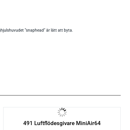
hjulshuvudet ”snaphead” är lätt att byta.
491 Luftflödesgivare MiniAir64