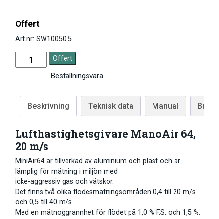
Offert
Art.nr: SW10050.5
Offert
Beställningsvara
Beskrivning
Teknisk data
Manual
Brosc
Lufthastighetsgivare ManoAir 64,
20 m/s
MiniAir64 är tillverkad av aluminium och plast och är
lämplig för mätning i miljön med
icke-aggressiv gas och vätskor.
Det finns två olika flödesmätningsområden 0,4 till 20 m/s
och 0,5 till 40 m/s.
Med en mätnoggrannhet för flödet på 1,0 % F.S. och 1,5 %.