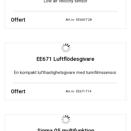
Low air velocity sensor
Offert
Art.nr: EE660-T2A
EE671 Luftflödesgivare
En kompakt lufthastighetsgivare med tunnfilmssensor.
Offert
Art.nr: EE671-T14
Sigma 05 multifunktion