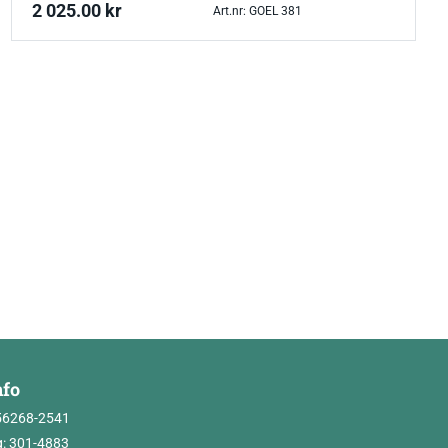
2 025.00
kr
Art.nr: GOEL 381
nfo
56268-2541
: 301-4883