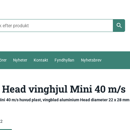
örer
Nyheter
Kontakt
Fyndhyllan
Nyhetsbrev
Termoelement Typ K
 Head vinghjul Mini 40 m/s
Väderstation 0-10 V
Pt100 / Pt1000
Temperatur_
Thies Compact 4…20mA / 0-10V
ini 40 m/s huvud plast, vingblad aluminium Head diameter 22 x 2
Komposttermometer
Fukt_
Luftfuktighetsmätare
First Class
temperatur,
22
Livsmedel_
Luftflöde_
Fuktkvotsmätare
Ultrasonic Anemometer