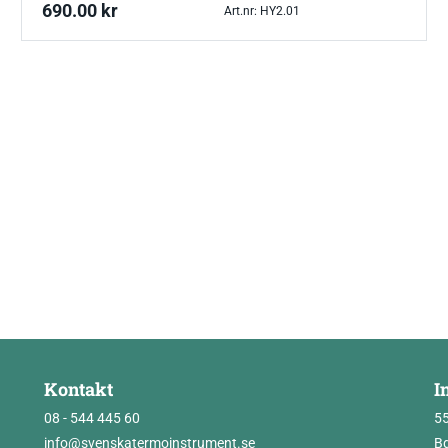
690.00
kr
Art.nr: HY2.01
Kontakt
I
08 - 544 445 60
5
info@svenskatermoinstrument.se
Bg