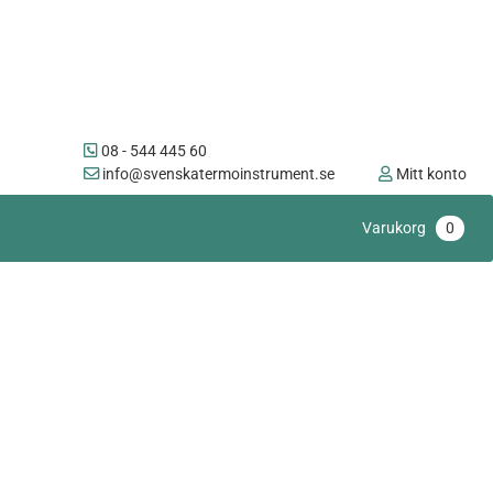
08 - 544 445 60
info@svenskatermoinstrument.se
Mitt konto
Varukorg
0
8 mm