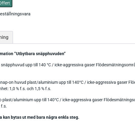
Offert
Ph / Redox / Syre_
Fuktindikator
Lufft Ventus Ultrasonic
eställningsvara
Fuktmätare betong
Classic wind transmitter
Barometer lufttryck
Fukt i material
Small Wind
ning
Tryckgivare luft
rmation ”Utbytbara snäpphuvuden”
o snäpphuvud upp till 140 °C / icke-aggressiva gaser Flödesmätningsområd
 snap-on huvud plast/aluminium upp till 140°C / icke-aggressiva gaser Fl
Tillbehör Thies
t: 1,0 % f.s. och 1,5 % f.s.
CO Mätare
Tillbehör Lufft
Tillbehör-EE
o plast/aluminium upp till 140°C / icke-aggressiva gaser Flödesmätnings
 f.s.
Gasmätare Syre
Tillbehör-Testo
kan bytas ut med bara några enkla steg.
Radonmätare
Tillbehör_Greisinger
CO2 Mätare Inomhus