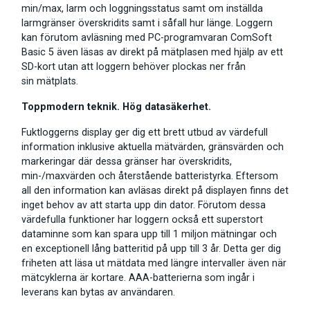
min/max, larm och loggningsstatus samt om inställda
larmgränser överskridits samt i såfall hur länge. Loggern
kan förutom avläsning med PC-programvaran ComSoft
Basic 5 även läsas av direkt på mätplasen med hjälp av ett
SD-kort utan att loggern behöver plockas ner från
sin mätplats.
Toppmodern teknik. Hög datasäkerhet.
Fuktloggerns display ger dig ett brett utbud av värdefull
information inklusive aktuella mätvärden, gränsvärden och
markeringar där dessa gränser har överskridits,
min-/maxvärden och återstående batteristyrka. Eftersom
all den information kan avläsas direkt på displayen finns det
inget behov av att starta upp din dator. Förutom dessa
värdefulla funktioner har loggern också ett superstort
dataminne som kan spara upp till 1 miljon mätningar och
en exceptionell lång batteritid på upp till 3 år. Detta ger dig
friheten att läsa ut mätdata med längre intervaller även när
mätcyklerna är kortare. AAA-batterierna som ingår i
leverans kan bytas av användaren.