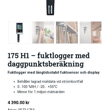
175 H1 – fuktlogger med
daggpunktsberäkning
Fuktlogger med långtidsstabil fuktsensor och display
Behåller lagrad mätdata vid strömbortfall
0…100 %RH / -20… +55°C
Minne för 1 miljon mätvärden
4 390.00
kr