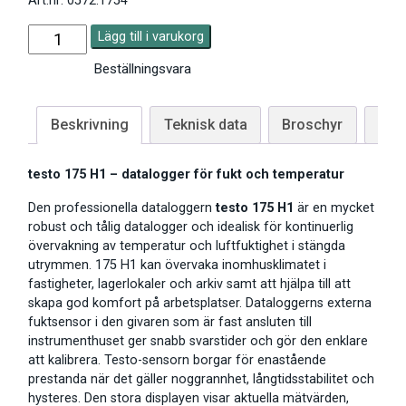
Art.nr: 0572.1754
Lägg till i varukorg
Beställningsvara
Beskrivning
Teknisk data
Broschyr
Man
testo 175 H1 – datalogger för fukt och temperatur
Den professionella dataloggern
testo 175 H1
är en mycket
robust och tålig datalogger och idealisk för kontinuerlig
övervakning av temperatur och luftfuktighet i stängda
utrymmen. 175 H1 kan övervaka inomhusklimatet i
fastigheter, lagerlokaler och arkiv samt att hjälpa till att
skapa god komfort på arbetsplatser. Dataloggerns externa
fuktsensor i den givaren som är fast ansluten till
instrumenthuset ger snabb svarstider och gör den enklare
att kalibrera. Testo-sensorn borgar för enastående
prestanda när det gäller noggrannhet, långtidsstabilitet och
hysteres. Den stora displayen visar aktuella mätvärden,