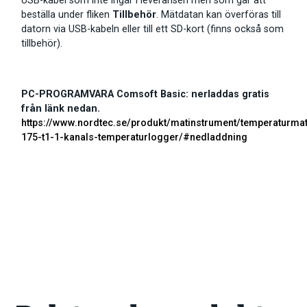
USB-kabel som inte ingår i leveransen men som går att
beställa under fliken
Tillbehör
. Mätdatan kan överföras till
datorn via USB-kabeln eller till ett SD-kort (finns också som
tillbehör).
PC-PROGRAMVARA Comsoft Basic: nerladdas gratis
från länk nedan.
https://www.nordtec.se/produkt/matinstrument/temperaturmat
175-t1-1-kanals-temperaturlogger/#nedladdning