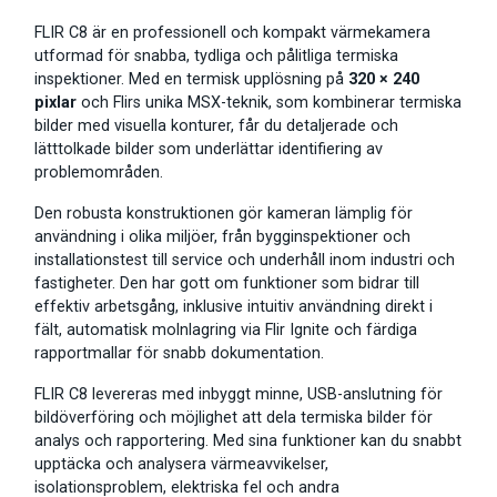
FLIR C8 är en professionell och kompakt värmekamera
utformad för snabba, tydliga och pålitliga termiska
inspektioner. Med en termisk upplösning på
320 × 240
pixlar
och Flirs unika MSX-teknik, som kombinerar termiska
bilder med visuella konturer, får du detaljerade och
lätttolkade bilder som underlättar identifiering av
problemområden.
Den robusta konstruktionen gör kameran lämplig för
användning i olika miljöer, från bygginspektioner och
installationstest till service och underhåll inom industri och
fastigheter. Den har gott om funktioner som bidrar till
effektiv arbetsgång, inklusive intuitiv användning direkt i
fält, automatisk molnlagring via Flir Ignite och färdiga
rapportmallar för snabb dokumentation.
FLIR C8 levereras med inbyggt minne, USB-anslutning för
bildöverföring och möjlighet att dela termiska bilder för
analys och rapportering. Med sina funktioner kan du snabbt
upptäcka och analysera värmeavvikelser,
isolationsproblem, elektriska fel och andra