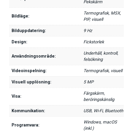
Pekskärm
Termografisk, MSX,
Bildläge:
PIP, visuell
Bilduppdatering:
9 Hz
Design:
Fickstorlek
Underhåll, kontroll,
Användningsområde:
felsökning
Videoinspelning:
Termografisk, visuell
Visuell upplösning:
5 MP
Färgskärm,
Visa:
beröringskänslig
Kommunikation:
USB, Wi-Fi, Bluetooth
Windows, macOS
Programvara:
(inkl.)