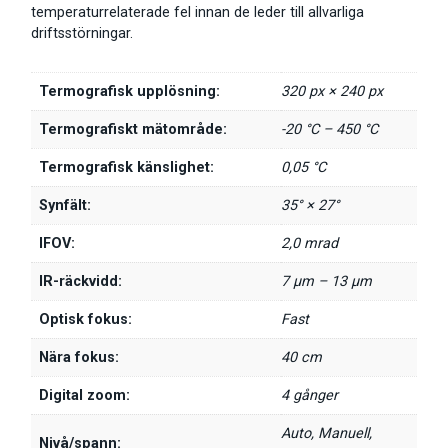
temperaturrelaterade fel innan de leder till allvarliga
driftsstörningar.
Termografisk upplösning:
320 px × 240 px
Termografiskt mätområde:
-20 °C – 450 °C
Termografisk känslighet:
0,05 °C
Synfält:
35° × 27°
IFOV:
2,0 mrad
IR-räckvidd:
7 μm – 13 μm
Optisk fokus:
Fast
Nära fokus:
40 cm
Digital zoom:
4 gånger
Auto, Manuell,
Nivå/spann: