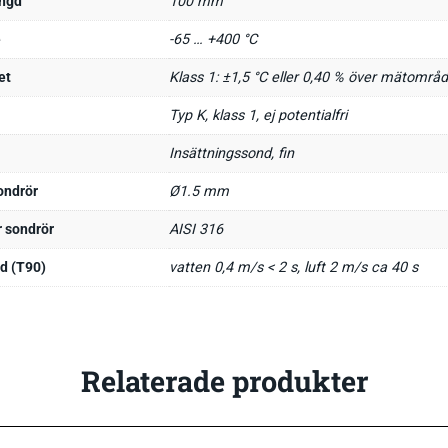
ängd
100 mm
e
-65 … +400 °C
et
Klass 1: ±1,5 °C eller 0,40 % över mätområ
Typ K, klass 1, ej potentialfri
Insättningssond, fin
ondrör
Ø1.5 mm
r sondrör
AISI 316
d (T90)
vatten 0,4 m/s < 2 s, luft 2 m/s ca 40 s
Relaterade produkter