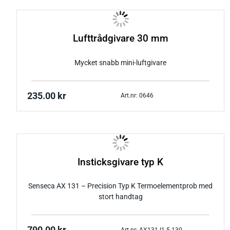
Lufttrådgivare 30 mm
Mycket snabb mini-luftgivare
235.00
kr
Art.nr: 0646
Insticksgivare typ K
Senseca AX 131 – Precision Typ K Termoelementprob med
stort handtag
Art.nr: AX131-I1.5-130