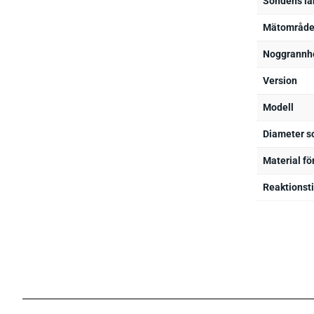
Sondens l
Mätområd
Noggrannh
Version
Modell
Diameter s
Material fö
Reaktionsti