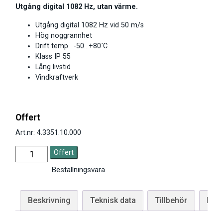
Utgång digital 1082 Hz, utan värme.
Utgång digital 1082 Hz vid 50 m/s
Hög noggrannhet
Drift temp. -50…+80`C
Klass IP 55
Lång livstid
Vindkraftverk
Offert
Art.nr: 4.3351.10.000
Offert
Beställningsvara
Beskrivning
Teknisk data
Tillbehör
Man