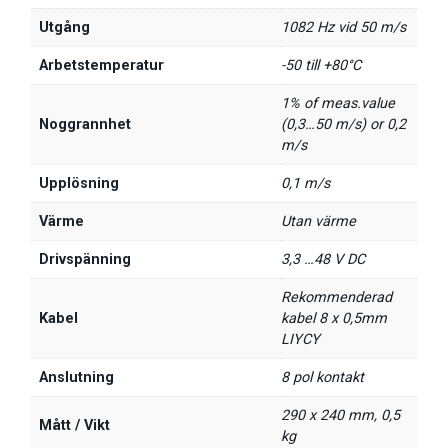
Utgång
1082 Hz vid 50 m/s
Arbetstemperatur
-50 till +80°C
1% of meas.value
Noggrannhet
(0,3…50 m/s) or 0,2
m/s
Upplösning
0,1 m/s
Värme
Utan värme
Drivspänning
3,3 …48 V DC
Rekommenderad
Kabel
kabel 8 x 0,5mm
LIYCY
Anslutning
8 pol kontakt
290 x 240 mm, 0,5
Mått / Vikt
kg