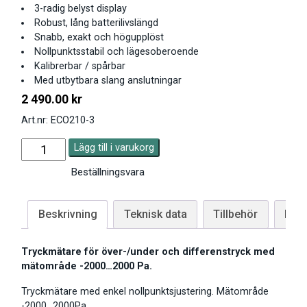
3-radig belyst display
Robust, lång batterilivslängd
Snabb, exakt och högupplöst
Nollpunktsstabil och lägesoberoende
Kalibrerbar / spårbar
Med utbytbara slang anslutningar
2 490.00
kr
Art.nr: ECO210-3
Lägg till i varukorg
Beställningsvara
Beskrivning
Teknisk data
Tillbehör
Man
Tryckmätare för över-/under och differenstryck med
mätområde -2000…2000 Pa.
Tryckmätare med enkel nollpunktsjustering. Mätområde
-2000…2000Pa.