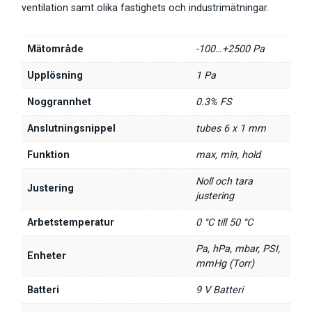
ventilation samt olika fastighets och industrimätningar.
Mätområde
-100…+2500 Pa
Upplösning
1 Pa
Noggrannhet
0.3% FS
Anslutningsnippel
tubes 6 x 1 mm
Funktion
max, min, hold
Noll och tara
Justering
justering
Arbetstemperatur
0 °C till 50 °C
Pa, hPa, mbar, PSI,
Enheter
mmHg (Torr)
Batteri
9 V Batteri