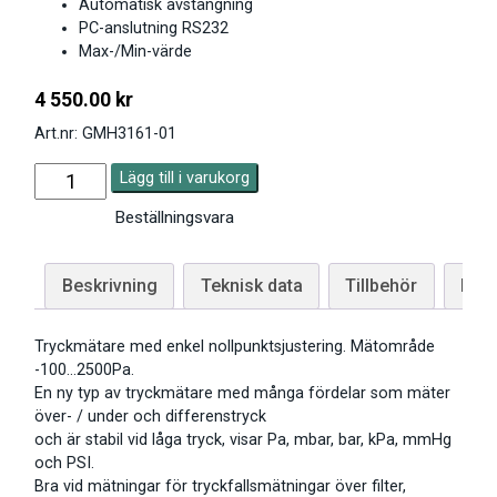
Automatisk avstängning
PC-anslutning RS232
Max-/Min-värde
4 550.00
kr
Art.nr: GMH3161-01
Lägg till i varukorg
Beställningsvara
Beskrivning
Teknisk data
Tillbehör
Man
Tryckmätare med enkel nollpunktsjustering. Mätområde
-100…2500Pa.
En ny typ av tryckmätare med många fördelar som mäter
över- / under och differenstryck
och är stabil vid låga tryck, visar Pa, mbar, bar, kPa, mmHg
och PSI.
Bra vid mätningar för tryckfallsmätningar över filter,