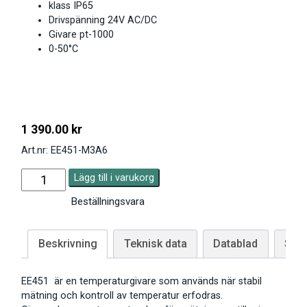
klass IP65
Drivspänning 24V AC/DC
Givare pt-1000
0-50°C
1 390.00
kr
Art.nr: EE451-M3A6
Lägg till i varukorg
Beställningsvara
Beskrivning
Teknisk data
Datablad
Skal
EE451 är en temperaturgivare som används när stabil
mätning och kontroll av temperatur erfodras.