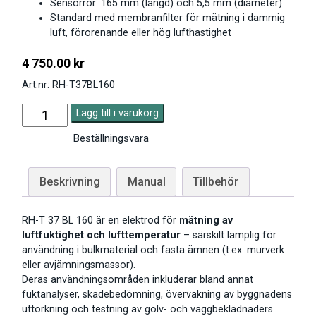
Sensorrör: 165 mm (längd) och 5,5 mm (diameter)
Standard med membranfilter för mätning i dammig
luft, förorenande eller hög lufthastighet
4 750.00
kr
Art.nr: RH-T37BL160
Lägg till i varukorg
Beställningsvara
Beskrivning
Manual
Tillbehör
RH-T 37 BL 160 är en elektrod för
mätning av
luftfuktighet och lufttemperatur
– särskilt lämplig för
användning i bulkmaterial och fasta ämnen (t.ex. murverk
eller avjämningsmassor).
Deras användningsområden inkluderar bland annat
fuktanalyser, skadebedömning, övervakning av byggnadens
uttorkning och testning av golv- och väggbeklädnaders