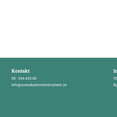
Kontakt
I
08 - 544 445 60
5
info@svenskatermoinstrument.se
Bg