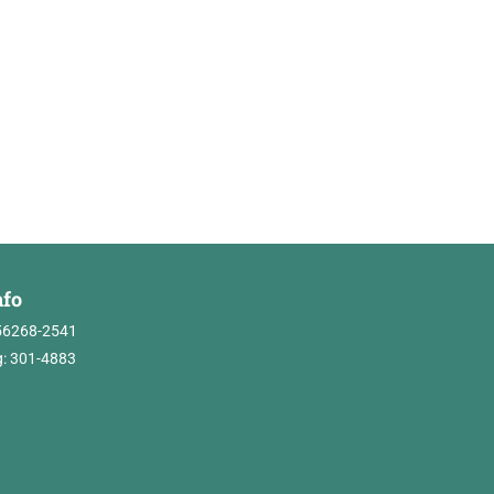
nfo
56268-2541
: 301-4883