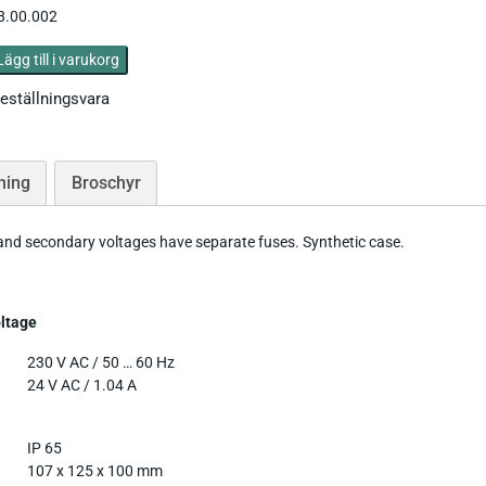
88.00.002
Ph / Redox / Syre_
Fuktindikator
Lufft Ventus Ultrasonic
Lägg till i varukorg
Fuktmätare betong
Classic wind transmitter
Barometer lufttryck
eställningsvara
Fukt i material
Small Wind
Tryckgivare luft
ning
Broschyr
and secondary voltages have separate fuses. Synthetic case.
Tillbehör Thies
oltage
CO Mätare
Tillbehör Lufft
Tillbehör-EE
230 V AC / 50 … 60 Hz
24 V AC / 1.04 A
Gasmätare Syre
Tillbehör-Testo
Radonmätare
Tillbehör_Greisinger
IP 65
107 x 125 x 100 mm
CO2 Mätare Inomhus