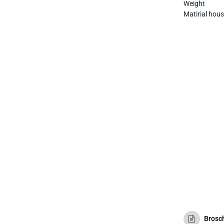
Weight
Matirial hou
Brosc