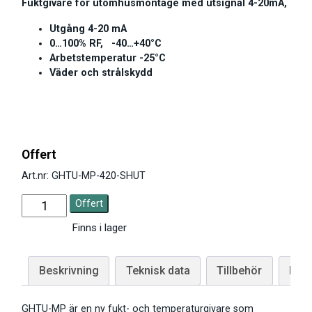
Fuktgivare för utomhusmontage med utsignal 4-20mA,
Utgång 4-20 mA
0…100% RF, -40…+40°C
Arbetstemperatur -25°C
Väder och strålskydd
Offert
Art.nr: GHTU-MP-420-SHUT
Offert
Finns i lager
Beskrivning
Teknisk data
Tillbehör
Man
GHTU-MP är en ny fukt- och temperaturgivare som