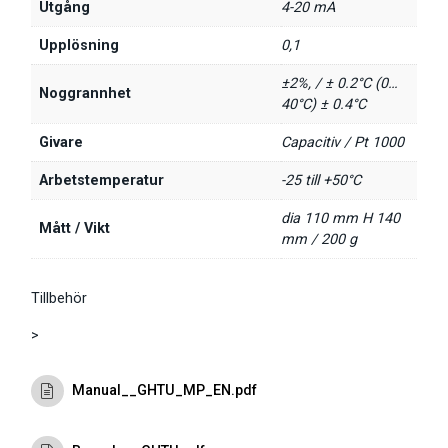
Utgång
4-20 mA
Upplösning
0,1
±2%, / ± 0.2°C (0…
Noggrannhet
40°C) ± 0.4°C
Givare
Capacitiv / Pt 1000
Arbetstemperatur
-25 till +50°C
dia 110 mm H 140
Mått / Vikt
mm / 200 g
Tillbehör
>
Manual__GHTU_MP_EN.pdf