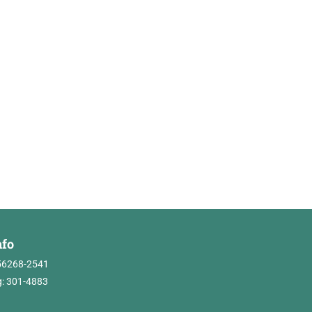
nfo
56268-2541
: 301-4883