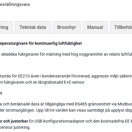
eställningsvara
Tryckgivare luft
ning
Teknisk data
Broschyr
Manual
Tillbehö
mperaturgivare för kontinuerlig luftfuktighet
Tillbehör Thies
idealiska fuktgivaren för mätning med hög noggrannhet av relativ luftfuk
CO Mätare
Tillbehör Lufft
Tillbehör-EE
Gasmätare Syre
tanda för EE210 även i kondenserande förorenad, aggressiv miljö säkers
Tillbehör-Testo
uti fuktgivaren och en långtidsstabil E+E-sensor
Radonmätare
Tillbehör_Greisinger
t
CO2 Mätare Inomhus
a och beräknade data är tillgängliga med RS485-gränssnittet via Modbus
ler strömutgången. Upp till tre värden kan visas samtidigt på upplyst disp
r och justerbar
En USB-konfigurationsadapter och den kostnadsfria EE-
eratur justering.