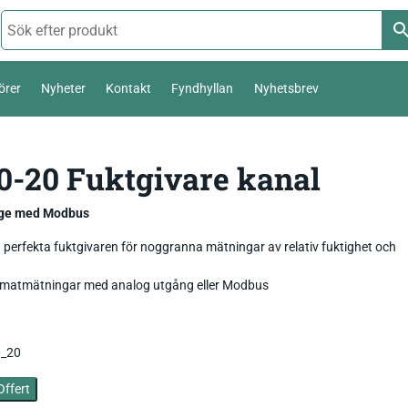
örer
Nyheter
Kontakt
Fyndhyllan
Nyhetsbrev
Termoelement Typ K
0-20 Fuktgivare kanal
Väderstation 0-10 V
Pt100 / Pt1000
Temperatur_
Thies Compact 4…20mA / 0-10V
ge med Modbus
Komposttermometer
Fukt_
Luftfuktighetsmätare
First Class
temperatur,
 perfekta fuktgivaren för noggranna mätningar av relativ fuktighet och
Livsmedel_
Luftflöde_
Fuktkvotsmätare
Ultrasonic Anemometer
limatmätningar med analog utgång eller Modbus
Ph / Redox / Syre_
Fuktindikator
Lufft Ventus Ultrasonic
0_20
Fuktmätare betong
Classic wind transmitter
Barometer lufttryck
Offert
Fukt i material
Small Wind