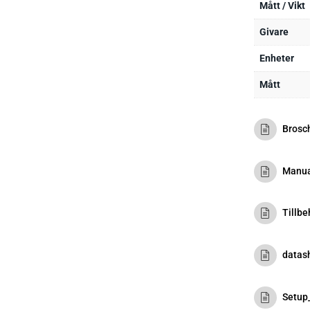
Mått / Vikt
Givare
Enheter
Mått
Brosc
Manua
Tillbe
datas
Setup