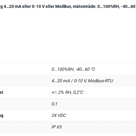
g 4…20 mA eller 0-10 V eller ModBus, mätområde: 0…100%RH, -40…60
e
0…100%RH, -40…60 °C
4…20 mA / 0-10 V, Modbus-RTU
et
+/- 2% RH, 0,2°C
0,1
ng
24 VDC
IP 65