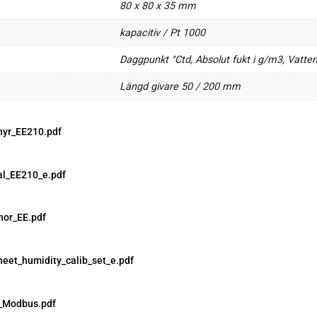
80 x 80 x 35 mm
kapacitiv / Pt 1000
Daggpunkt °Ctd, Absolut fukt i g/m3, Vatten
Längd givare 50 / 200 mm
hyr_EE210.pdf
l_EE210_e.pdf
hor_EE.pdf
heet_humidity_calib_set_e.pdf
_Modbus.pdf