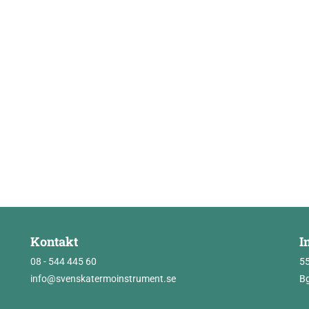
Kontakt
I
08 - 544 445 60
5
info@svenskatermoinstrument.se
Bg