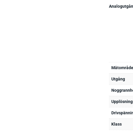
Analogutgån
Mätområd
Utgång
Noggrannh
Upplösning
Drivspänni
Klass