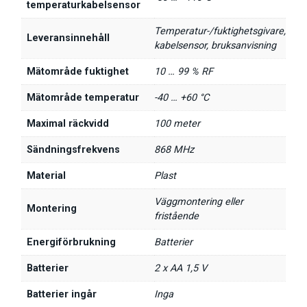
temperaturkabelsensor
Temperatur-/fuktighetsgivare,
Leveransinnehåll
kabelsensor, bruksanvisning
Mätområde fuktighet
10 … 99 % RF
Mätområde temperatur
-40 … +60 °C
Maximal räckvidd
100 meter
Sändningsfrekvens
868 MHz
Material
Plast
Väggmontering eller
Montering
fristående
Energiförbrukning
Batterier
Batterier
2 x AA 1,5 V
Batterier ingår
Inga