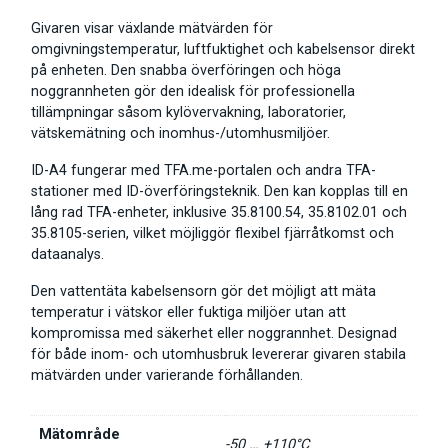
Givaren visar växlande mätvärden för
omgivningstemperatur, luftfuktighet och kabelsensor direkt
på enheten. Den snabba överföringen och höga
noggrannheten gör den idealisk för professionella
tillämpningar såsom kylövervakning, laboratorier,
vätskemätning och inomhus-/utomhusmiljöer.
ID-A4 fungerar med TFA.me-portalen och andra TFA-
stationer med ID-överföringsteknik. Den kan kopplas till en
lång rad TFA-enheter, inklusive 35.8100.54, 35.8102.01 och
35.8105-serien, vilket möjliggör flexibel fjärråtkomst och
dataanalys.
Den vattentäta kabelsensorn gör det möjligt att mäta
temperatur i vätskor eller fuktiga miljöer utan att
kompromissa med säkerhet eller noggrannhet. Designad
för både inom- och utomhusbruk levererar givaren stabila
mätvärden under varierande förhållanden.
Mätområde
-50 … +110°C