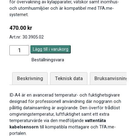
för övervakning av kylapparater, vätskor samt inomhus-
och utomhusmiljöer och är kompatibel med TFA.me-
systemet.
470.00
kr
Art.nr: 30.3905.02
Lägg till i varukorg
Beställningsvara
Beskrivning
Teknisk data
Bruksanvisning
ID-A4 är en avancerad temperatur- och fuktighetsgivare
designad för professionell användning där noggrann och
pålitlig datainsamling är avgörande. Den överför trådlöst
omgivningstemperatur, luftfuktighet samt ett extra
temperaturvärde via den medföljande
vattentäta
kabelsensorn
till kompatibla mottagare och TFA.me-
portalen.