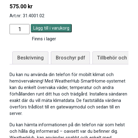
575.00
kr
Art.nr: 31.4001.02
Lägg till i varukorg
Finns i lager
Beskrivning
Broschyr pdf
Tillbehör och giva
Du kan nu använda din telefon för mobilt klimat och
hemövervakning! Med WeatherHub SmartHome-systemet
kan du enkelt övervaka väder, temperatur och andra
förhållanden runt ditt hus och trädgård. Installera sändaren
exakt där du vill mäta klimatdata. De fastställda värdena
överförs trådlöst till en gatewaymodul och sedan till en
server.
Du kan hämta informationen på din telefon när som helst
och hålla dig informerad – oavsett var du befinner dig.
WeatherHub kan användas snabbt och enkelt med