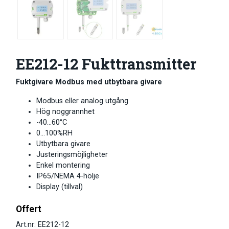
EE212-12 Fukttransmitter
Fuktgivare Modbus med utbytbara givare
Modbus eller analog utgång
Hög noggrannhet
-40…60°C
0…100%RH
Utbytbara givare
Justeringsmöjligheter
Enkel montering
IP65/NEMA 4-hölje
Display (tillval)
Offert
Art.nr: EE212-12