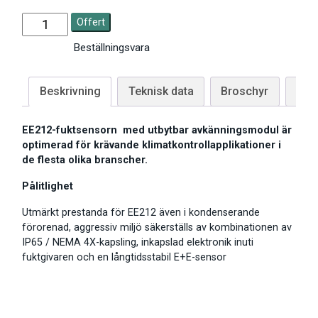
Offert
Beställningsvara
Beskrivning
Teknisk data
Broschyr
Man
EE212-fuktsensorn med utbytbar avkänningsmodul är
optimerad för krävande klimatkontrollapplikationer i
de flesta olika branscher.
Pålitlighet
Utmärkt prestanda för EE212 även i kondenserande
förorenad, aggressiv miljö säkerställs av kombinationen av
IP65 / NEMA 4X-kapsling, inkapslad elektronik inuti
fuktgivaren och en långtidsstabil E+E-sensor