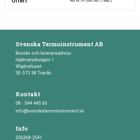
Offert
Art.nr: HTS401-M1T1A6F2
Svenska Termoinstrument AB
Besöks och leveransadress:
Hjälmarydsvägen 1
Wigénshuset
SE-573 38 Tranås
Kontakt
08 - 544 445 60
info@svenskatermoinstrument.se
Info
556268-2541