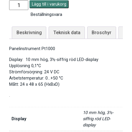
Lägg till i varukorg
Beställningsvara
Beskrivning
Teknisk data
Broschyr
Man
Panelinstrument Pt1000
Display: 10 mm hög, 3½-siffrig röd LED-display
Upplösning 0,1°C
Strömförsörjning: 24 V DC
Arbetstemperatur: 0…+50 °C
Mått: 24 x 48 x 65 (HxBxD)
.
10 mm hög, 3½-
Display
siffrig röd LED-
display