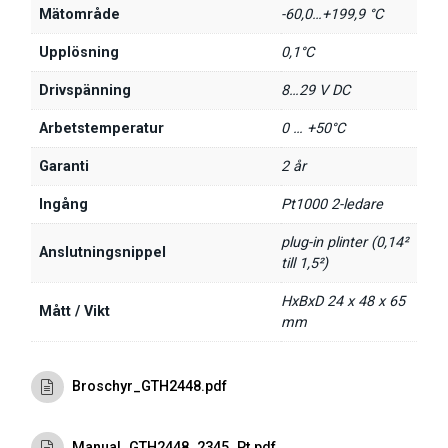
Mätområde
-60,0…+199,9 °C
Upplösning
0,1°C
Drivspänning
8…29 V DC
Arbetstemperatur
0 … +50°C
Garanti
2 år
Ingång
Pt1000 2-ledare
plug-in plinter (0,14²
Anslutningsnippel
till 1,5²)
HxBxD 24 x 48 x 65
Mått / Vikt
mm
Broschyr_GTH2448.pdf
Manual_GTH2448_2345_Pt.pdf