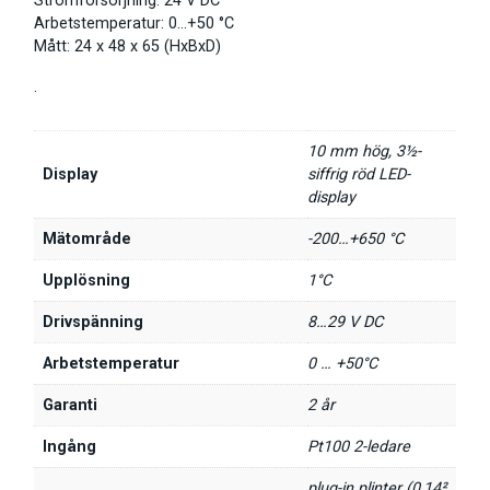
Strömförsörjning: 24 V DC
Arbetstemperatur: 0…+50 °C
Mått: 24 x 48 x 65 (HxBxD)
.
10 mm hög, 3½-
Display
siffrig röd LED-
display
Mätområde
-200…+650 °C
Upplösning
1°C
Drivspänning
8…29 V DC
Arbetstemperatur
0 … +50°C
Garanti
2 år
Ingång
Pt100 2-ledare
plug-in plinter (0,14²