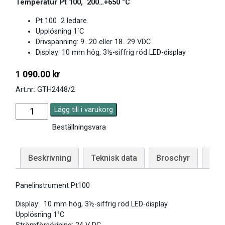
Temperatur Pt 100, 200…+650 °C
Pt 100 2 ledare
Upplösning 1`C
Drivspänning: 9…20 eller 18…29 VDC
Display: 10 mm hög, 3½-siffrig röd LED-display
1 090.00
kr
Art.nr: GTH2448/2
Lägg till i varukorg
Beställningsvara
Beskrivning
Teknisk data
Broschyr
Man
Panelinstrument Pt100
Display: 10 mm hög, 3½-siffrig röd LED-display
Upplösning 1°C