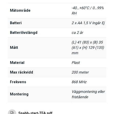
-40…+60°C / 0…99%
Mätområde
RH
Batteri
2 x AA 1,5 V Ingår Ej
Batterilivslängd
ca 2 år
(L) 41 (83) x (B) 35
Mått
(61) x (H) 129 (135)
mm
Material
Plast
Max räckvidd
200 meter
Frekvens
868 MHz
Väggmontering eller
Montering
fristående
Snabb-start-TFA.pdf