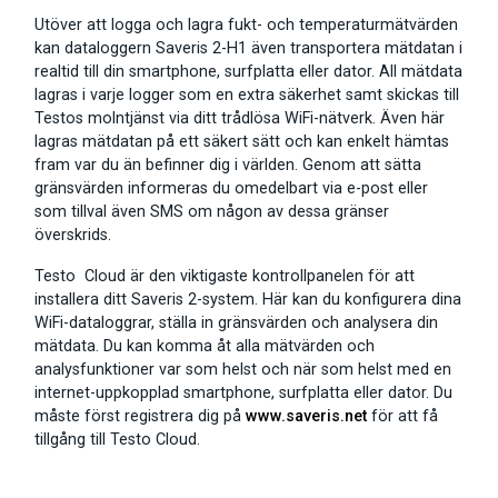
Utöver att logga och lagra fukt- och temperaturmätvärden
kan dataloggern Saveris 2-H1 även transportera mätdatan i
realtid till din smartphone, surfplatta eller dator. All mätdata
lagras i varje logger som en extra säkerhet samt skickas till
Testos molntjänst via ditt trådlösa WiFi-nätverk. Även här
lagras mätdatan på ett säkert sätt och kan enkelt hämtas
fram var du än befinner dig i världen. Genom att sätta
gränsvärden informeras du omedelbart via e-post eller
som tillval även SMS om någon av dessa gränser
överskrids.
Testo Cloud är den viktigaste kontrollpanelen för att
installera ditt Saveris 2-system. Här kan du konfigurera dina
WiFi-dataloggrar, ställa in gränsvärden och analysera din
mätdata. Du kan komma åt alla mätvärden och
analysfunktioner var som helst och när som helst med en
internet-uppkopplad smartphone, surfplatta eller dator. Du
måste först registrera dig på
www.saveris.net
för att få
tillgång till Testo Cloud.