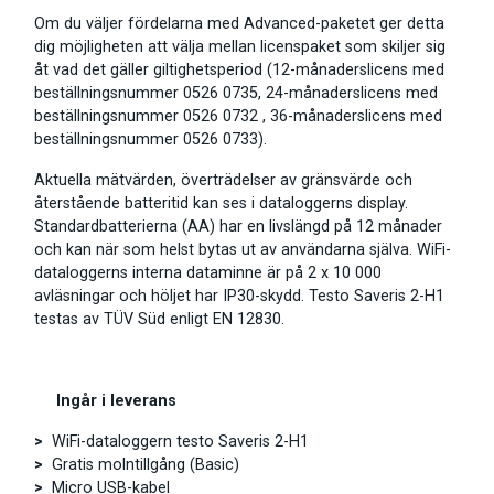
Om du väljer fördelarna med Advanced-paketet ger detta
dig möjligheten att välja mellan licenspaket som skiljer sig
åt vad det gäller giltighetsperiod (12-månaderslicens med
beställningsnummer 0526 0735, 24-månaderslicens med
beställningsnummer 0526 0732 , 36-månaderslicens med
beställningsnummer 0526 0733).
Aktuella mätvärden, överträdelser av gränsvärde och
återstående batteritid kan ses i dataloggerns display.
Standardbatterierna (AA) har en livslängd på 12 månader
och kan när som helst bytas ut av användarna själva. WiFi-
dataloggerns interna dataminne är på 2 x 10 000
avläsningar och höljet har IP30-skydd. Testo Saveris 2-H1
testas av TÜV Süd enligt EN 12830.
Ingår i leverans
>
WiFi-dataloggern testo Saveris 2-H1
>
Gratis molntillgång (Basic)
>
Micro USB-kabel