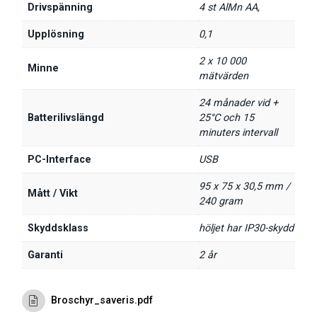
Drivspänning
4 st AlMn AA,
Upplösning
0,1
2 x 10 000
Minne
mätvärden
24 månader vid +
Batterilivslängd
25°C och 15
minuters intervall
PC-Interface
USB
95 x 75 x 30,5 mm /
Mått / Vikt
240 gram
Skyddsklass
höljet har IP30-skydd
Garanti
2 år
Broschyr_saveris.pdf