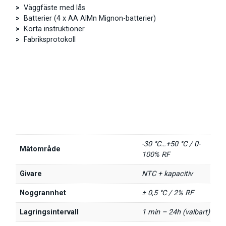
>
Väggfäste med lås
>
Batterier (4 x AA AlMn Mignon-batterier)
>
Korta instruktioner
>
Fabriksprotokoll
-30 °C…+50 °C / 0-
Mätområde
100% RF
Givare
NTC + kapacitiv
Noggrannhet
± 0,5 °C / 2% RF
Lagringsintervall
1 min – 24h (valbart)