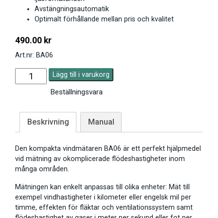
Avstängningsautomatik
Optimalt förhållande mellan pris och kvalitet
490.00
kr
Art.nr: BA06
Lägg till i varukorg
Beställningsvara
Beskrivning
Manual
Den kompakta vindmätaren BA06 är ett perfekt hjälpmedel
vid mätning av okomplicerade flödeshastigheter inom
många områden.
Mätningen kan enkelt anpassas till olika enheter: Mät till
exempel vindhastigheter i kilometer eller engelsk mil per
timme, effekten för fläktar och ventilationssystem samt
flödeshastighet av gaser i meter per sekund eller fot per