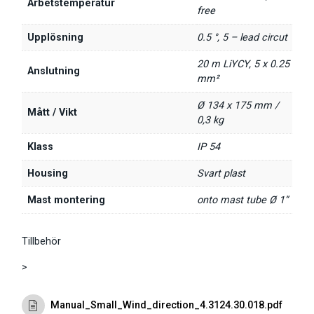
Arbetstemperatur
free
Upplösning
0.5 °, 5 – lead circut
20 m LiYCY, 5 x 0.25
Anslutning
mm²
Ø 134 x 175 mm /
Mått / Vikt
0,3 kg
Klass
IP 54
Housing
Svart plast
Mast montering
onto mast tube Ø 1”
Tillbehör
>
Manual_Small_Wind_direction_4.3124.30.018.pdf