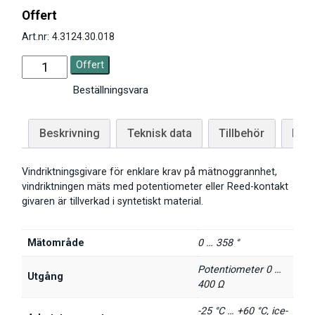
Offert
Art.nr: 4.3124.30.018
Offert
Beställningsvara
Beskrivning
Teknisk data
Tillbehör
Man
Vindriktningsgivare för enklare krav på mätnoggrannhet,
vindriktningen mäts med potentiometer eller Reed-kontakt
givaren är tillverkad i syntetiskt material.
Mätområde
0 … 358 °
Potentiometer 0 …
Utgång
400 Ω
-25 °C … +60 °C, ice-