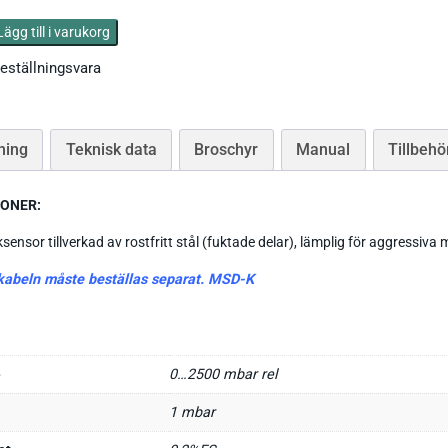
Tryckgivare luft
Lägg till i varukorg
eställningsvara
ning
Teknisk data
Broschyr
Manual
Tillbehö
Tillbehör Thies
IONER:
CO Mätare
Tillbehör Lufft
Tillbehör-EE
ksensor tillverkad av rostfritt stål (fuktade delar), lämplig för aggressiva 
Gasmätare Syre
Tillbehör-Testo
kabeln måste beställas separat. MSD-K
Radonmätare
Tillbehör_Greisinger
CO2 Mätare Inomhus
e
0…2500 mbar rel
1 mbar