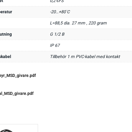
et
0,2%FS
eratur
-20…+80`C
L=88,5 dia. 27 mm , 220 gram
utning
G 1/2 B
IP 67
skabel
Tillbehör 1 m PVC-kabel med kontakt
hyr_MSD_givare.pdf
l_MSD_givare.pdf