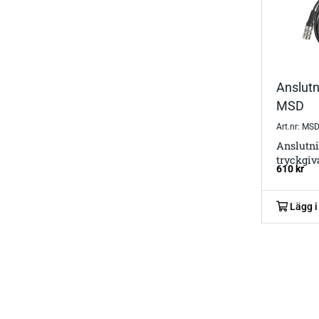
Anslutn
MSD
Art.nr: MS
Anslutni
tryckgi
610
kr
Lägg i