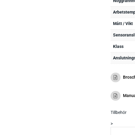
Noggrannh
Arbetstemp
Mått / Vikt
Sensoransl
Klass
Anslutning
Brosc
Manua
Tillbehör
>