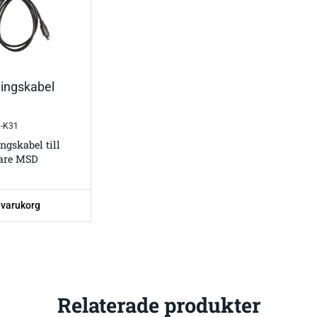
ingskabel
D-K31
ngskabel till
vare MSD
 varukorg
Relaterade produkter