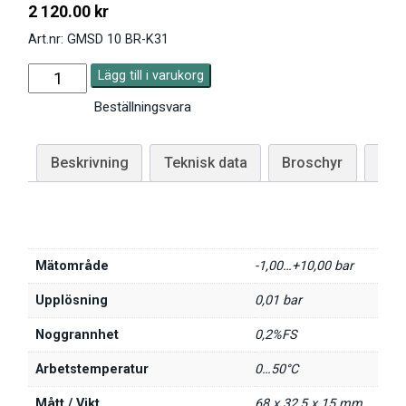
2 120.00
kr
Art.nr: GMSD 10 BR-K31
Lägg till i varukorg
Beställningsvara
Beskrivning
Teknisk data
Broschyr
Man
Mätområde
-1,00…+10,00 bar
Upplösning
0,01 bar
Noggrannhet
0,2%FS
Arbetstemperatur
0…50°C
Mått / Vikt
68 x 32,5 x 15 mm