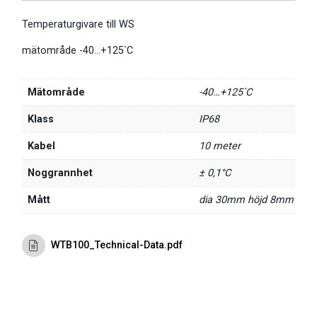
Temperaturgivare till WS
mätområde -40…+125`C
Mätområde
-40…+125`C
Klass
IP68
Kabel
10 meter
Noggrannhet
± 0,1°C
Mått
dia 30mm höjd 8mm
WTB100_Technical-Data.pdf