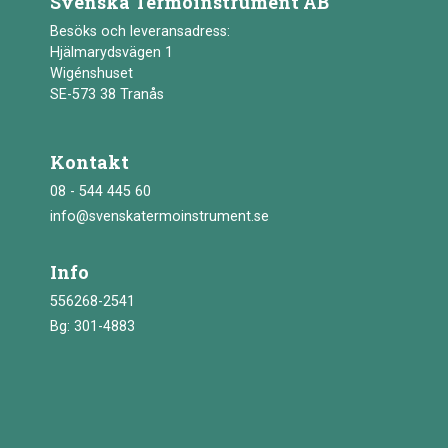
Svenska Termoinstrument AB
Besöks och leveransadress:
Hjälmarydsvägen 1
Wigénshuset
SE-573 38 Tranås
Kontakt
08 - 544 445 60
info@svenskatermoinstrument.se
Info
556268-2541
Bg: 301-4883