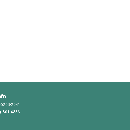
nfo
56268-2541
: 301-4883