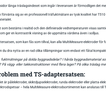
 sidor långa träslagsindexet som ingår i leveransen är förmodligen det
förvänta sig av en professionell träfuktmätare av tysk kvalitet har T510
erialet.
t som bestäms i realtid och den definierade vedtemperaturen visas samt
som ger en kontrastrik visning av de uppmätta värdena även i solljus.
rsatsen, som kan fås som tillval, kan alla MultiMeasure-elektroder för f
n du dra nytta av en rad olika tillämpningar som endast ett fåtal kompak
ra fuktmätningar på dolda byggnadsdelar? I hårda byggnadsmaterial som
 På vägg- eller takkonstruktioner med flera lager? På olika träslag me
roblem med TS-adaptersatsen:
t är pålelektroder, skiktdjupselektroder, runda elektroder eller platta elek
lektrodspetsar – hela MultiMeasure-elektrodsortimentet kan anslutas till