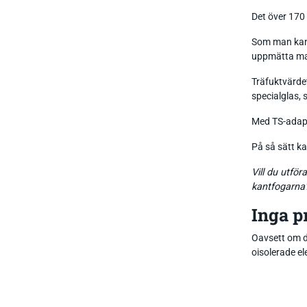
Det över 170
Som man kan 
uppmätta mat
Träfuktvärde
specialglas, 
Med TS-adapte
På så sätt ka
Vill du utfö
kantfogarna?
Inga p
Oavsett om de
oisolerade e