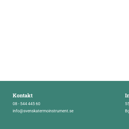
Kontakt
I
08 - 544 445 60
5
info@svenskatermoinstrument.se
Bg