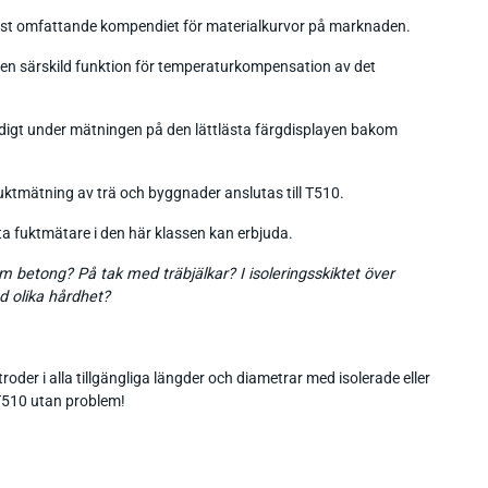
 mest omfattande kompendiet för materialkurvor på marknaden.
 en särskild funktion för temperaturkompensation av det
idigt under mätningen på den lättlästa färgdisplayen bakom
uktmätning av trä och byggnader anslutas till T510.
ta fuktmätare i den här klassen kan erbjuda.
 betong? På tak med träbjälkar? I isoleringsskiktet över
d olika hårdhet?
troder i alla tillgängliga längder och diametrar med isolerade eller
 T510 utan problem!