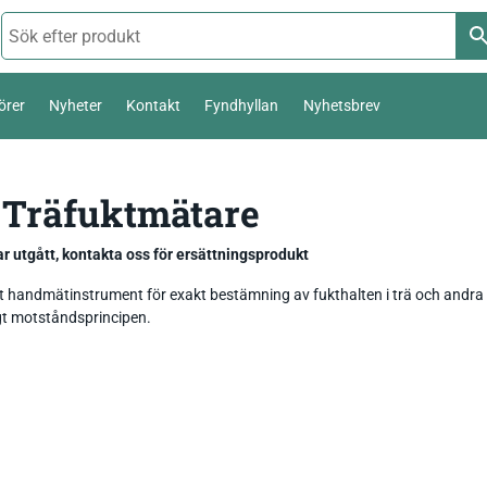
örer
Nyheter
Kontakt
Fyndhyllan
Nyhetsbrev
Termoelement Typ K
 Träfuktmätare
Väderstation 0-10 V
Pt100 / Pt1000
Temperatur_
Thies Compact 4…20mA / 0-10V
r utgått, kontakta oss för ersättningsprodukt
Komposttermometer
Fukt_
Luftfuktighetsmätare
First Class
temperatur,
lt handmätinstrument för exakt bestämning av fukthalten i trä och andra
igt motståndsprincipen.
Livsmedel_
Luftflöde_
Fuktkvotsmätare
Ultrasonic Anemometer
Ph / Redox / Syre_
Fuktindikator
Lufft Ventus Ultrasonic
Fuktmätare betong
Classic wind transmitter
Barometer lufttryck
Fukt i material
Small Wind