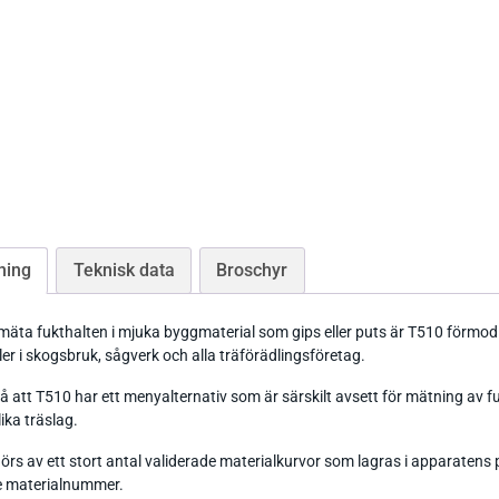
Tryckgivare luft
Tillbehör Thies
CO Mätare
Tillbehör Lufft
Tillbehör-EE
ning
Teknisk data
Broschyr
Gasmätare Syre
Tillbehör-Testo
Radonmätare
mäta fukthalten i mjuka byggmaterial som gips eller puts är T510 förmodl
Tillbehör_Greisinger
er i skogsbruk, sågverk och alla träförädlingsföretag.
CO2 Mätare Inomhus
å att T510 har ett menyalternativ som är särskilt avsett för mätning av fukti
ika träslag.
örs av ett stort antal validerade materialkurvor som lagras i apparatens
 materialnummer.